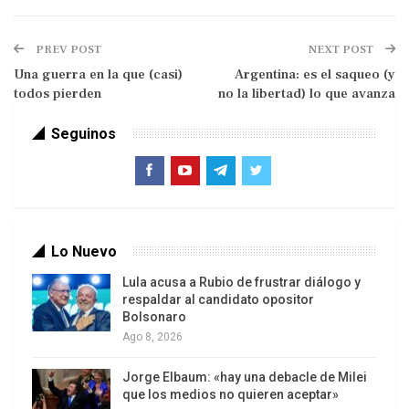
PREV POST
NEXT POST
Una guerra en la que (casi)
Argentina: es el saqueo (y
todos pierden
no la libertad) lo que avanza
Kohle, de Käte Kollwitz
Seguinos
Fruto del brutal ajuste económico realizado en
estos 29 meses y días de la administración de
Luis Caputo y su equipo, se produjo el descenso
drástico del consumo interno y del gasto público.
Lo Nuevo
Pero la IBIF, lejos de crecer, también descendió,
pero no sólo en la actividad interna (construcción
Lula acusa a Rubio de frustrar diálogo y
respaldar al candidato opositor
e industria ligada al mercado argentino), sino
Bolsonaro
también incluso en lo que el gobierno presentaba
Ago 8, 2026
como el nuevo eje de crecimiento por el RIGI
(Régimen de Incentivos a Grandes Inversiones),
Jorge Elbaum: «hay una debacle de Milei
que los medios no quieren aceptar»
que desde el comienzo de su ejecución en julio de