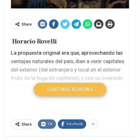
Share
Horacio Rovelli
La propuesta original era que, aprovechando las
ventajas naturales del país, iban a venir capitales
del exterior (del extranjero y local en el exterior
fruto de la fuga de capitales), y con su inversión
se incrementaba el producto bruto interno y las
CONTINUE READING
exportaciones.
La demanda agregada se compone de consumo
interno + IBIF (inversión interna bruta fija) + gasto
VK
Facebook
Share
público + exportaciones.