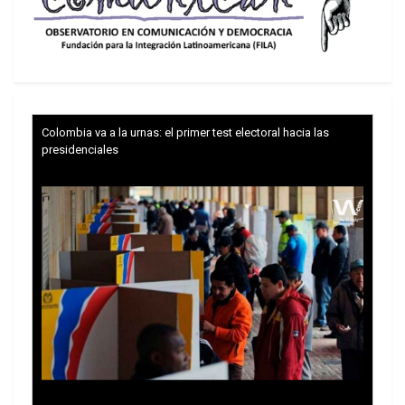
se conozca el informe de mercado de
cambios del BCRA del mes de abril 2026.
Los grupos extranjeros y locales, en su
apetencia de ganar una renta financiera
extraordinaria con el
carry trade
, tras la
Colombia va a la urnas: el primer test electoral hacia las
devaluación del 12 de diciembre de 2023, y
presidenciales
pasar a frenar el precio del tipo de cambio
para que sea siempre menor a la tasa de
interés en pesos, hace que, con un dólar
oficial a 1.418 pesos como cerró el viernes
15 de mayo de 2026, la Argentina sea muy
cara para la inversión física (sea minera,
hidrocarburífera, agropecuaria, etc.), tal
como se lo dijeron los empresarios al
ministro Caputo y equipo en la llamada
Semana Argentina en Nueva York, del 9 al 11