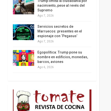
Trump limita la ciudadanía por
nacimiento, pese al revés del
Supremo
Ago 7, 2026
Los latinos le van dando la espalda a Trump
Servicios secretos de
Marruecos: presentes en el
espionaje con ‘Pegasus’
Ago 7, 2026
Egopolítica: Trump pone su
nombre en edificios, monedas,
barcos, aviones
Ago 6, 2026