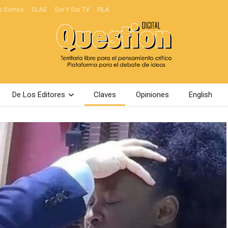
s Somos
CLAE
Sur Y Sur TV
FILA
De Los Editores
Claves
Opiniones
English