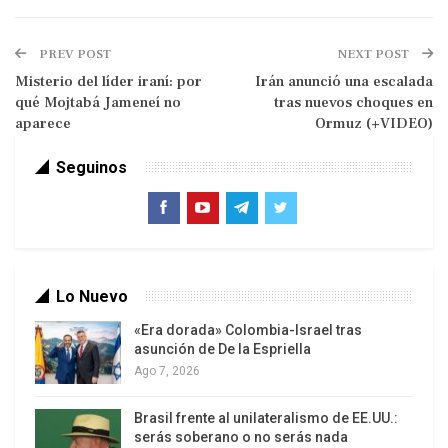
Reproductor
de
PREV POST
NEXT POST
vídeo
Misterio del líder iraní: por
Irán anunció una escalada
qué Mojtabá Jameneí no
tras nuevos choques en
aparece
Ormuz (+VIDEO)
Seguinos
Lo Nuevo
«Era dorada» Colombia-Israel tras
asunción de De la Espriella
Ago 7, 2026
00:00
00:09
El gobernador de la región de Leningrado informó
Brasil frente al unilateralismo de EE.UU.:
serás soberano o no serás nada
del derribo de más de un centenar de drones