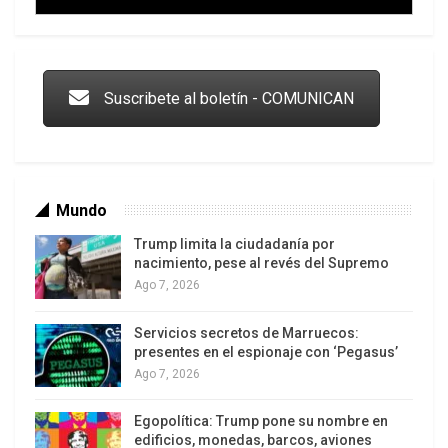
atacar nodos logísticos clave que sostienen la
presencia militar rusa en el este y el sur de
Trump y las drogas: la viga en los propios ojos
Ucrania.
Suscribete al boletín - COMUNICAN
De confirmarse un daño significativo, el impacto
podría obligar a Rusia a redirigir flujos militares y
comerciales hacia otros puertos del mar Negro y
del mar de Azov.
Mundo
Trump limita la ciudadanía por
nacimiento, pese al revés del Supremo
Ago 7, 2026
Servicios secretos de Marruecos:
Los latinos le van dando la espalda a Trump
presentes en el espionaje con ‘Pegasus’
Ago 7, 2026
Egopolítica: Trump pone su nombre en
edificios, monedas, barcos, aviones