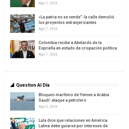
Ago 7, 2026
durante la noche, mientras se veían columnas de
humo sobre infraestructuras energéticas y
«La patria no se vende”: la calle demolió
tecnológicas en la periferia de San Petersburgo.
los proyectos extranjerizantes
Ago 7, 2026
Por primera vez desde el inicio de la guerra, las
autoridades ordenaron a los habitantes no salir de
Colombia recibe a Abelardo de la
Espriella en estado de crispación política
sus casas mientras se desarrollaba la operación y
Ago 7, 2026
se evaluaban los daños.
Golpe a la infraestructura petrolera en
Krasnodar
Question Al Día
En paralelo, drones alcanzaron una instalación
petrolera en el Krai de Krasnodar, en el sur de
Bloqueo marítimo de Yemen a Arabia
Saudí: ataque a petrolero
Rusia, provocando un gran incendio en depósitos
Ago 5, 2026
de almacenamiento de combustible, según
autoridades regionales y canales de emergencia.
Lula dice que relaciones en América
Latina debe guiarse por intereses de