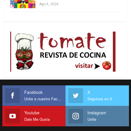
Ago 6, 2026
Facebook
X
Unite a nuestro Facebook
Seguinos en X
Youtube
Instagram
Dale Me Gusta
Unite