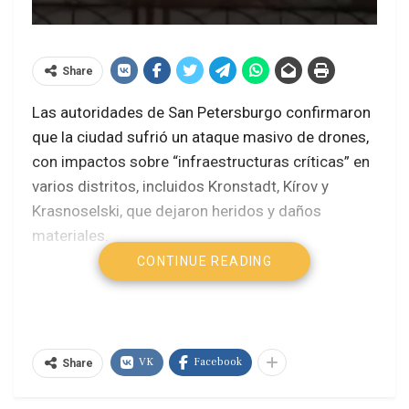
Share
Las autoridades de San Petersburgo confirmaron
que la ciudad sufrió un ataque masivo de drones,
con impactos sobre “infraestructuras críticas” en
varios distritos, incluidos Kronstadt, Kírov y
Krasnoselski, que dejaron heridos y daños
materiales.
CONTINUE READING
En Kronstadt, importante base de la Flota del
Báltico, las fuentes locales mencionan impactos
en instalaciones militares y de formación naval, lo
que habría provocado potentes explosiones
VK
Facebook
Share
audibles en amplias zonas de la ciudad.