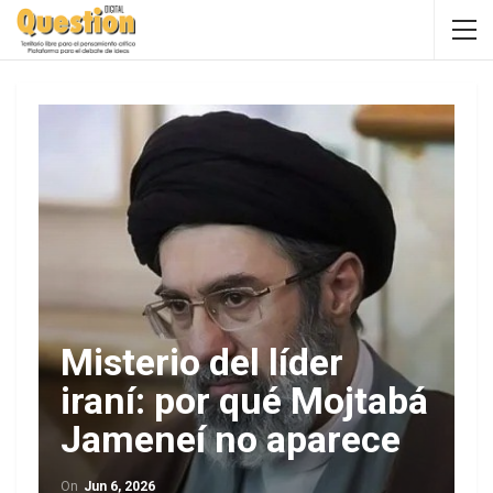
Misterio del líder
iraní: por qué Mojtabá
Jameneí no aparece
On
Jun 6, 2026