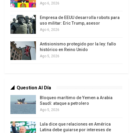
Ago 6, 2026
La sucesión, de fuerte carga simbólica y dinástica,
se anunció públicamente alrededor del 8–9 de
Empresa de EEUU desarrolla robots para
uso militar: Eric Trump, asesor
marzo, en pleno Ramadán, en medio de
Ago 6, 2026
bombardeos cruzados y máxima tensión con
Washington y Tel Aviv. Desde entonces, la cúpula
Antisionismo protegido por la ley: fallo
histórico en Reino Unido
política, militar y los grupos del Eje de la
Ago 5, 2026
Resistencia han jurado lealtad a Mojtaba Jameneí,
presentándolo como continuidad directa del
legado de Alí Jameneí.
Mandato a distancia: órdenes, mensajes y
Question Al Día
propaganda
Bloqueo marítimo de Yemen a Arabia
Aunque no aparece en actos públicos, el nuevo
Saudí: ataque a petrolero
Ago 5, 2026
líder ha emitido al menos un mensaje escrito en el
que promete perseguir a los “criminales”
Lula dice que relaciones en América
responsables de la agresión contra Irán y reafirma
Latina debe guiarse por intereses de