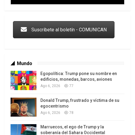
Trump y las drogas: la viga en los propios ojos
Suscribete al boletín - COMUNICAN
Mundo
Egopolítica: Trump pone su nombre en
edificios, monedas, barcos, aviones
Ago 6, 2026
77
Donald Trump, frustrado y víctima de su
Los latinos le van dando la espalda a Trump
egocentrismo
Ago 6, 2026
78
Marruecos, el ego de Trump y la
soberanía del Sahara Occidental