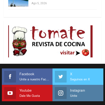
Ago 5, 2026
Facebook
X
Unite a nuestro Facebook
Seguinos en X
Youtube
Instagram
Dale Me Gusta
Unite