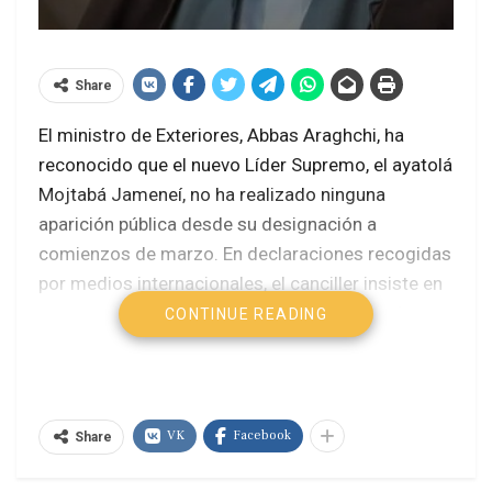
Share
El ministro de Exteriores, Abbas Araghchi, ha
reconocido que el nuevo Líder Supremo, el ayatolá
Mojtabá Jameneí, no ha realizado ninguna
aparición pública desde su designación a
comienzos de marzo. En declaraciones recogidas
por medios internacionales, el canciller insiste en
que esta invisibilidad responde a “motivos de
CONTINUE READING
seguridad” y al cumplimiento de protocolos
estrictos de protección tras el ataque que mató a
Alí Jameneí.
VK
Facebook
Share
La explicación oficial subraya que los servicios de
inteligencia militares recomiendan mantener al