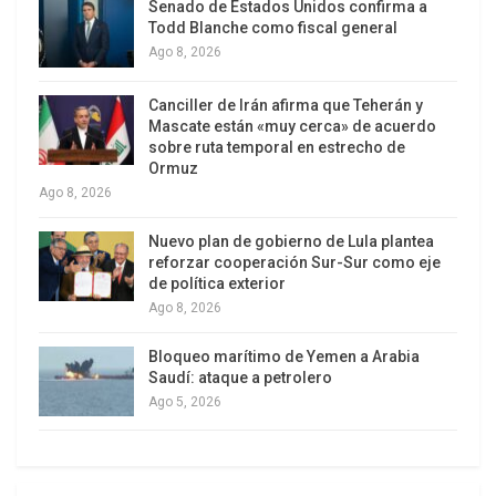
El magistrado encabezó también procesos
Senado de Estados Unidos confirma a
Todd Blanche como fiscal general
relacionados con la actuación de grandes
Ago 8, 2026
plataformas digitales en Brasil.
Canciller de Irán afirma que Teherán y
En 2024, ordenó la suspensión de la red social X,
Mascate están «muy cerca» de acuerdo
antes Twitter, durante poco más de 30 días,
sobre ruta temporal en estrecho de
Ormuz
después de que la empresa incumplió decisiones
Ago 8, 2026
judiciales vinculadas a la moderación de
contenidos y a la designación de un representante
Nuevo plan de gobierno de Lula plantea
reforzar cooperación Sur-Sur como eje
legal en el país.
de política exterior
Ago 8, 2026
Moraes fue notificado a finales de mayo por
correo electrónico sobre la demanda presentada
Bloqueo marítimo de Yemen a Arabia
por Rumble y Trump Media, una acción legal
Saudí: ataque a petrolero
aceptada por un tribunal federal de Florida, que
Ago 5, 2026
autorizó la continuidad del proceso mediante
citación electrónica.