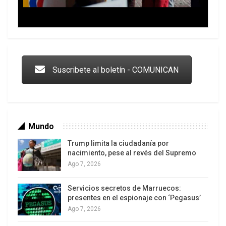
argumento de oponerse al juicio que la corte
suprema llevó adelante contra Bolsonaro.
Trump y las drogas: la viga en los propios ojos
Suscribete al boletín - COMUNICAN
Mundo
Trump limita la ciudadanía por
nacimiento, pese al revés del Supremo
Ago 7, 2026
Servicios secretos de Marruecos:
Los latinos le van dando la espalda a Trump
presentes en el espionaje con ‘Pegasus’
Ago 7, 2026