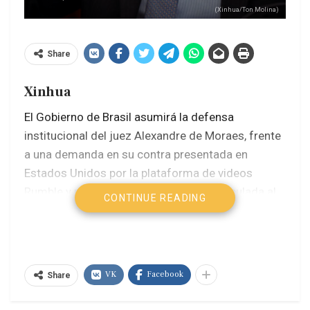
(Xinhua/Ton Molina)
Share
Xinhua
El Gobierno de Brasil asumirá la defensa
institucional del juez Alexandre de Moraes, frente
a una demanda en su contra presentada en
Estados Unidos por la plataforma de videos
Rumble y por Trump Media, empresa vinculada al
CONTINUE READING
presidente estadounidense, Donald Trump, en un
caso que el Supremo Tribunal Federal (STF)
brasileño considera relacionado con la defensa
de la soberanía nacional.
VK
Facebook
Share
La decisión fue formalizada por la Abogacía