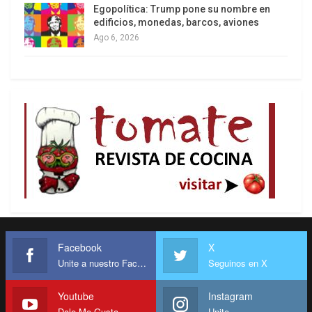
Egopolítica: Trump pone su nombre en
edificios, monedas, barcos, aviones
Ago 6, 2026
Facebook
X
Unite a nuestro Facebook
Seguinos en X
Youtube
Instagram
Dale Me Gusta
Unite