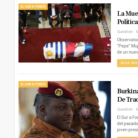
EL SUR A FONDO
La Muer
Polític
Question
M
Observato
“Pepe” Muji
de un nuev
READ MOR
EL SUR A FONDO
Burkina
De Tra
Question
M
El Sur a F
del pasado
joven pres