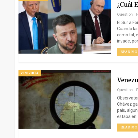
¿Cuál E
Question
F
El Sur a Fo
Cuando las
como tal, 
invade, po
READ MOR
VENEZUELA
Venezue
Question
E
Observator
Chávez gan
país, algu
estaba en
READ MOR