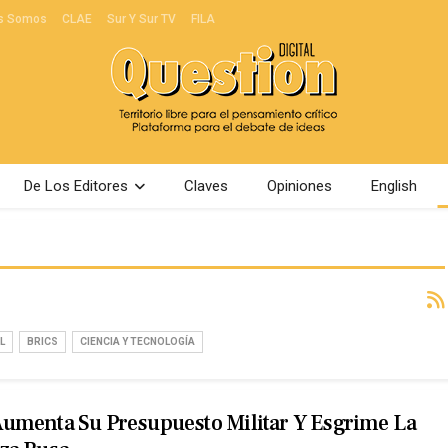
s Somos
CLAE
Sur Y Sur TV
FILA
De Los Editores
Claves
Opiniones
English
L
BRICS
CIENCIA Y TECNOLOGÍA
umenta Su Presupuesto Militar Y Esgrime La