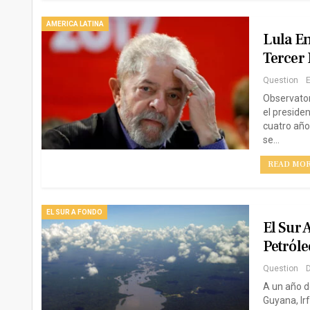
AMERICA LATINA
Lula En
Tercer
Question
E
Observator
el preside
cuatro año
se…
READ MORE
EL SUR A FONDO
El Sur 
Petról
Question
D
A un año d
Guyana, Ir