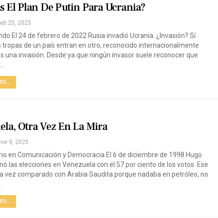
s El Plan De Putin Para Ucrania?
eb 25, 2025
ndo El 24 de febrero de 2022 Rusia invadió Ucrania. ¿Invasión? Sí.
 tropas de un país entran en otro, reconocido internacionalmente
es una invasión. Desde ya que ningún invasor suele reconocer que
r…
E...
la, Otra Vez En La Mira
ne 9, 2025
io en Comunicación y Democracia El 6 de diciembre de 1998 Hugo
ó las elecciones en Venezuela con el 57 por ciento de los votos. Ese
na vez comparado con Arabia Saudita porque nadaba en petróleo, no
…
E...