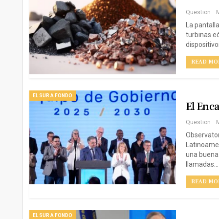
Question
M
La pantall
turbinas eó
dispositiv
READ MOR
EL SUR A FONDO
El Enca
Question
M
Observator
Latinoamer
una buena 
llamadas…
READ MOR
EL SUR A FONDO