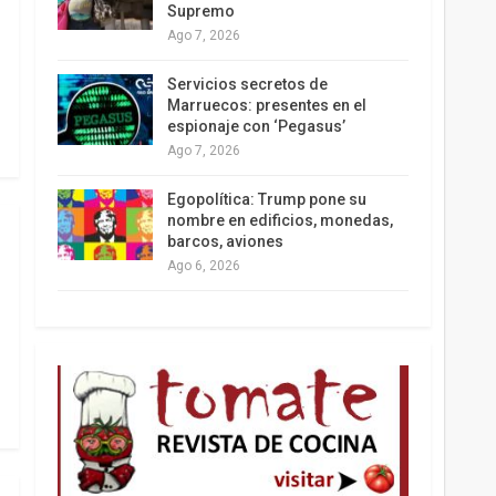
Supremo
Ago 7, 2026
Los latinos le van dando la espalda a Trump
Servicios secretos de
Marruecos: presentes en el
espionaje con ‘Pegasus’
Ago 7, 2026
Egopolítica: Trump pone su
nombre en edificios, monedas,
barcos, aviones
Ago 6, 2026