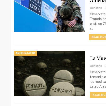
Amena
Question
J
Observator
Tratado de
crisis en 7
y…
READ MORE
AMERICA LATINA
La Muer
Question
J
Observato
fentanilo 
los medica
Estado”, e
READ MOR