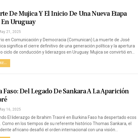
te De Mujica Y El Inicio De Una Nueva Etapa
a En Uruguay
ay 21, 2025
rio en Comunicación y Democracia (Comunican) La muerte de José
ca significa el cierre definitivo de una generación política y la apertura
o ciclo de conducción y liderazgos en Uruguay. Mujica se convirtió en…
E...
 Faso: Del Legado De Sankara A La Aparición
oré
ay 16, 2025
ondo El liderazgo de Ibrahim Traoré en Burkina Faso ha despertado ecos
. Como en los tiempos de su referente histórico Thomas Sankara, el
idente africano desafió el orden internacional con una visión…