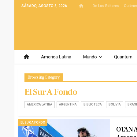
SÁBADO, AGOSTO 8, 2026
De Los Editores
Quiéne
America Latina
Mundo
Quantum
Browsing Category
El Sur A Fondo
AMERICA LATINA
ARGENTINA
BIBLIOTECA
BOLIVIA
BRASI
EL SUR A FONDO
OTAN A