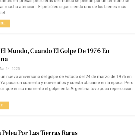
antes empresas petroleras del mundo se pelean por un territorio se
ar mucha atención. El petróleo sigue siendo uno de los bienes más
del…
E...
a El Mundo, Cuando El Golpe De 1976 En
ina
ar 24, 2025
un nuevo aniversario del golpe de Estado del 24 de marzo de 1976 en
 Ya pasaron cuarenta y nueve años y cuesta ubicarse en la época. Pero
cir que en su momento el golpe en la Argentina tuvo poca repercusión
...
 Pelea Por Las Tierras Raras