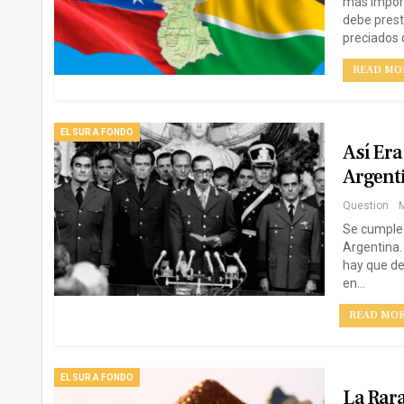
más import
debe prest
preciados 
READ MOR
EL SUR A FONDO
Así Er
Argent
Question
M
Se cumple 
Argentina.
hay que de
en…
READ MORE
EL SUR A FONDO
La Rara