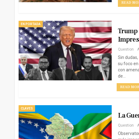
READ MOR
EN PORTADA
Trump 
Impres
Question
A
Sin dudas,
su foco en
con amenaz
de…
READ MORE
CLAVES
La Gue
Question
A
Observator