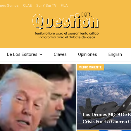
énes Somos
CLAE
Sur Y Sur TV
FILA
De Los Editores
Claves
Opiniones
English
MEDIO ORIENTE
Los Drones MQ-9 De E
Crisis Por La Guerra 