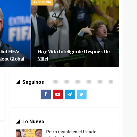
ARGENTINA
ial FIFA:
Hay Vida Inteligente Después De
icot Global
Milei
Seguinos
Lo Nuevo
Petro insiste en el fraude