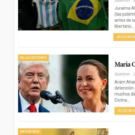
Question
J
Juraima Al
(las polém
antes de s
libertario…
READ MORE
DE LOS EDITORES
María 
Question
J
Aram Aharo
detención 
muchos dir
Corina…
READ MOR
EN PORTADA