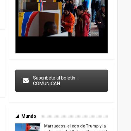
Trump y las drogas: la viga en los propios ojos
Suscribete al boletín -
COMUNICAN
Mundo
Marruecos, el ego de Trump y la