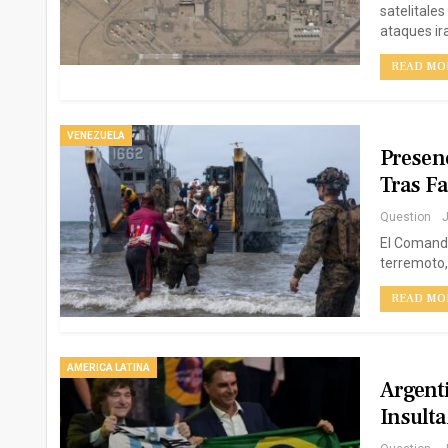
satelitale
ataques ira
READ MOR
VENEZUELA
Presen
Tras Fa
Question
J
El Comando
terremoto,
READ MOR
AMERICA LATINA
Argenti
Insulta