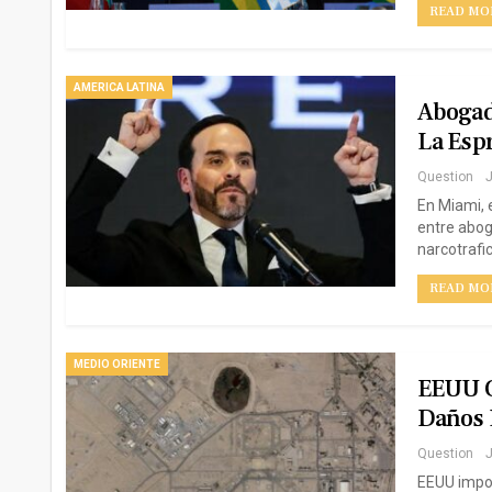
READ MOR
AMERICA LATINA
Abogado
La Espr
Question
J
En Miami, 
entre abog
narcotrafi
READ MOR
MEDIO ORIENTE
EEUU C
Daños 
Question
J
EEUU impon