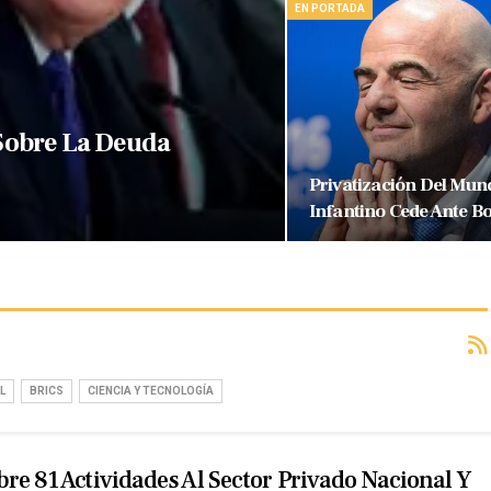
EN PORTADA
 Sobre La Deuda
Privatización Del Mund
Infantino Cede Ante Bo
L
BRICS
CIENCIA Y TECNOLOGÍA
re 81 Actividades Al Sector Privado Nacional Y