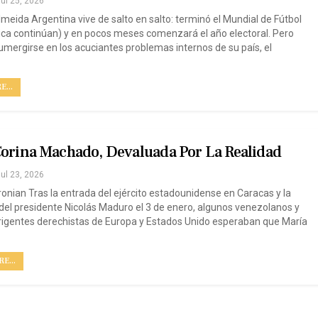
ul 25, 2026
meida Argentina vive de salto en salto: terminó el Mundial de Fútbol
ica continúan) y en pocos meses comenzará el año electoral. Pero
umergirse en los acuciantes problemas internos de su país, el
...
Corina Machado, Devaluada Por La Realidad
ul 23, 2026
nian Tras la entrada del ejército estadounidense en Caracas y la
del presidente Nicolás Maduro el 3 de enero, algunos venezolanos y
igentes derechistas de Europa y Estados Unido esperaban que María
E...