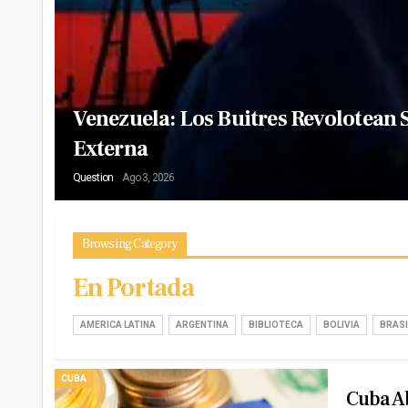
Venezuela: Los Buitres Revolotean
Externa
Question
Ago 3, 2026
Browsing Category
En Portada
AMERICA LATINA
ARGENTINA
BIBLIOTECA
BOLIVIA
BRASI
CUBA
Cuba Ab