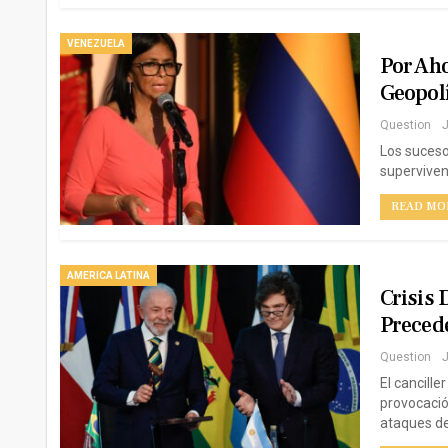
VENEZUELA
Por Aho
Geopolí
Question
J
Los suceso
superviven
READ MOR
AMERICA LATINA
Crisis 
Preced
Question
J
El cancille
provocació
ataques de