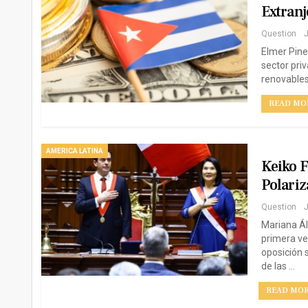
Extranj
Question
J
Elmer Pine
sector pri
renovables;
READ MOR
AMERICA LATINA
Keiko F
Polariz
Question
J
Mariana Ál
primera ve
oposición 
de las …
READ MORE