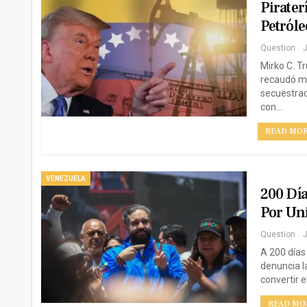
Pirater
Petról
Question
J
Mirko C. T
recaudó má
secuestrad
con…
READ MORE
VENEZUELA
200 Dí
Por Un
Question
J
A 200 días
denuncia l
convertir e
READ MOR