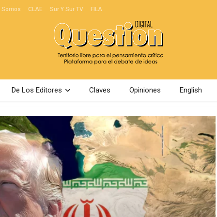
s Somos
CLAE
Sur Y Sur TV
FILA
De Los Editores
Claves
Opiniones
English