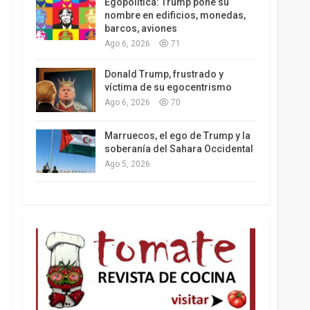
Egopolítica: Trump pone su
nombre en edificios, monedas,
barcos, aviones
Ago 6, 2026
71
Los latinos le van dando la espalda a Trump
Donald Trump, frustrado y
víctima de su egocentrismo
Ago 6, 2026
70
Marruecos, el ego de Trump y la
soberanía del Sahara Occidental
Ago 5, 2026