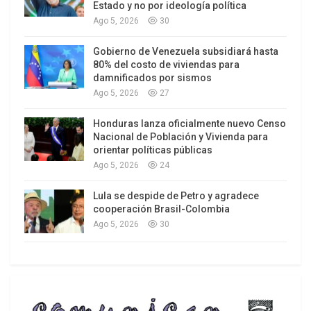
oportunidad, Ronald Reagan ordenó devaluar el
Estado y no por ideología política
dólar frente al yen o prepararse para aranceles
Ago 5, 2026
30
incrementales. Para la década del 80, Tokio se
Gobierno de Venezuela subsidiará hasta
había constituido en el mayor productor de
80% del costo de viviendas para
automóviles a nivel global.
damnificados por sismos
Ago 5, 2026
27
Honduras lanza oficialmente nuevo Censo
Nacional de Población y Vivienda para
orientar políticas públicas
Ago 5, 2026
24
Lula se despide de Petro y agradece
cooperación Brasil-Colombia
Ago 5, 2026
30
Gorbachov y Reagan
Frente a esa realidad, Reagan impuso
restricciones a las importaciones de automóviles
japoneses y obligó a Tokio a que las empresas