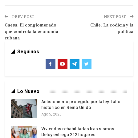
Es probable que el magnate devenido en
presidente no haya comprendido que se hacía
PREV POST
NEXT POST
referencia al análisis del politólogo
Gaesa: El conglomerado
Chile: La codicia y la
estadounidense Graham Allison, quien advirtió
que controla la economía
política
sobre la progresiva pérdida de centralidad de
cubana
Occidente, la imparable emergencia de la
Seguinos
República Popular y los peligros que se derivaban
de esa realidad.
Lo Nuevo
Antisionismo protegido por la ley: fallo
histórico en Reino Unido
Ago 5, 2026
Viviendas rehabilitadas tras sismos:
Delcy entrega 212 hogares