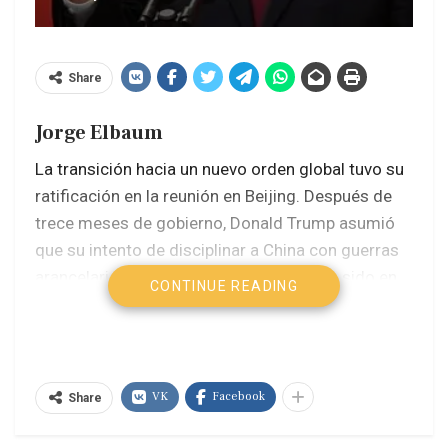
Share
Jorge Elbaum
La transición hacia un nuevo orden global tuvo su
ratificación en la reunión en Beijing. Después de
trece meses de gobierno, Donald Trump asumió
que su intento de disciplinar a China con guerras
arancelarias y asfixias energéticas había sido en
CONTINUE READING
vano. Xi Jinping lo recibió con áspera amabilidad y
le advirtió que ambos eran responsables de
superar la trampa de Tucídides, que describe la
relación entre una potencia hegemónica en
VK
Facebook
Share
declive y otra en ascenso.