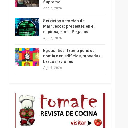
Supremo
Ago 7, 2026
Los latinos le van dando la espalda a Trump
Servicios secretos de
Marruecos: presentes en el
espionaje con ‘Pegasus’
Ago 7, 2026
Egopolítica: Trump pone su
nombre en edificios, monedas,
barcos, aviones
Ago 6, 2026