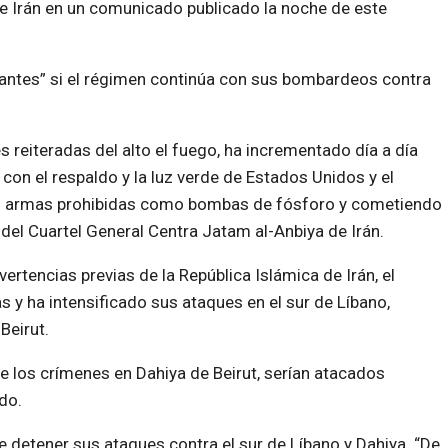
e Irán en un comunicado publicado la noche de este
stantes” si el régimen continúa con sus bombardeos contra
s reiteradas del alto el fuego, ha incrementado día a día
 con el respaldo y la luz verde de Estados Unidos y el
ando armas prohibidas como bombas de fósforo y cometiendo
el Cuartel General Centra Jatam al-Anbiya de Irán.
ertencias previas de la República Islámica de Irán, el
s y ha intensificado sus ataques en el sur de Líbano,
Beirut.
e los crímenes en Dahiya de Beirut, serían atacados
do.
e detener sus ataques contra el sur de Líbano y Dahiya. “De