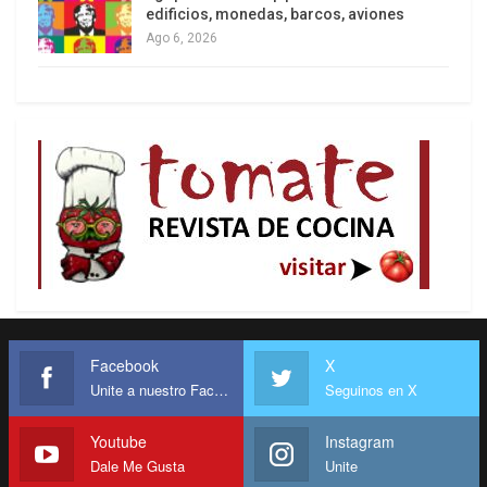
edificios, monedas, barcos, aviones
Ago 6, 2026
Facebook
X
Unite a nuestro Facebook
Seguinos en X
Youtube
Instagram
Dale Me Gusta
Unite