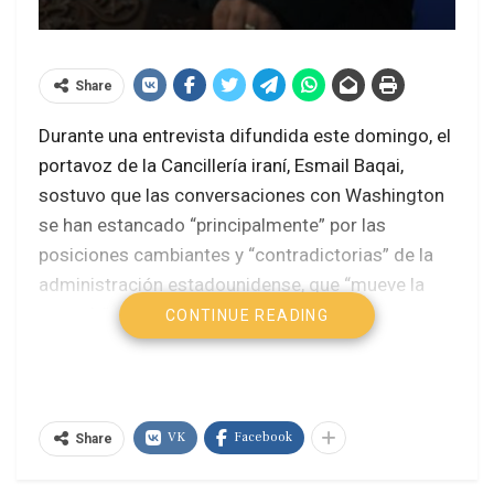
Share
Durante una entrevista difundida este domingo, el
portavoz de la Cancillería iraní, Esmail Baqai,
sostuvo que las conversaciones con Washington
se han estancado “principalmente” por las
posiciones cambiantes y “contradictorias” de la
administración estadounidense, que “mueve la
portería” de manera constante.
CONTINUE READING
En sus palabras, el “principal problema” de
negociar con este Gobierno es la necesidad de
lidiar con condiciones que se modifican,
VK
Facebook
Share
declaraciones diversas y mensajes incompatibles
entre distintos funcionarios, lo que vuelve el