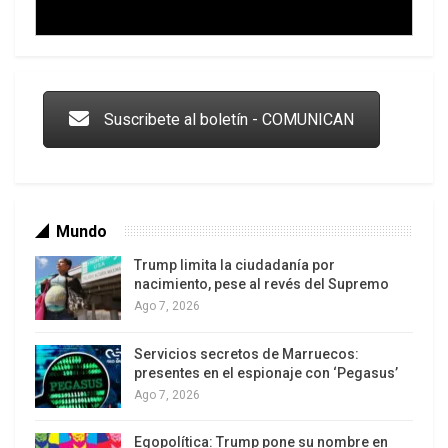
Trump y las drogas: la viga en los propios ojos
Suscribete al boletín - COMUNICAN
Mundo
Trump limita la ciudadanía por
nacimiento, pese al revés del Supremo
Ago 7, 2026
Servicios secretos de Marruecos:
Los latinos le van dando la espalda a Trump
presentes en el espionaje con ‘Pegasus’
Ago 7, 2026
Egopolítica: Trump pone su nombre en