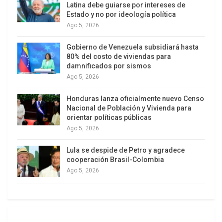
ambiente de plena desconfianza”, marcado por el
Latina debe guiarse por intereses de
historial de incumplimientos estadounidenses en
Estado y no por ideología política
Ago 5, 2026
materia de sanciones y acuerdos previos.
Gobierno de Venezuela subsidiará hasta
A su juicio, la ausencia de garantías de que
80% del costo de viviendas para
Estados Unidos cumplirá sus compromisos,
damnificados por sismos
sumada a las “exigencias excesivas” de
Ago 5, 2026
Washington durante la primera ronda de
Honduras lanza oficialmente nuevo Censo
contactos en Islamabad, explica que aún no se
Nacional de Población y Vivienda para
haya alcanzado un acuerdo definitivo.
orientar políticas públicas
Ago 5, 2026
Lula se despide de Petro y agradece
cooperación Brasil-Colombia
Ago 5, 2026