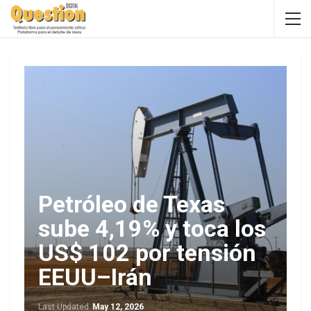
Petróleo de Texas
sube 4,19% y toca los
US$ 102 por tensión
EEUU–Irán
Last Updated
May 12, 2026