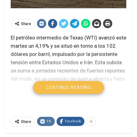
Share
El petróleo intermedio de Texas (WTI) avanzó este
martes un 4,19% y se situó en torno a los 102
dólares por barril, impulsado por la persistente
tensión entre Estados Unidos e Irán. Esta subida
se suma a jornadas recientes de fuertes repuntes
del crudo, en un contexto de guerra abierta y falta
de avances en las negociaciones diplomáticas
CONTINUE READING
entre ambos países.
Los contratos de futuros del WTI para los
próximos meses recogen la percepción de un
VK
Facebook
Share
mercado cada vez más preocupado por la
seguridad del suministro en Oriente Medio. La