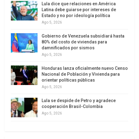
Lula dice que relaciones en América
Las autoridades militares aclararon que ese
Latina debe guiarse por intereses de
Estado y no por ideología política
monto no incluye los gastos de reparación de las
Ago 5, 2026
instalaciones estadounidenses dañadas en
ataques iraníes, por lo que el costo final será
Gobierno de Venezuela subsidiará hasta
80% del costo de viviendas para
todavía más elevado. Informes complementarios
damnificados por sismos
advierten que, al sumar reconstrucción, reposición
Ago 5, 2026
de equipos y daños a bases clave en la región, la
factura real de la contienda podría situarse muy
Honduras lanza oficialmente nuevo Censo
Nacional de Población y Vivienda para
por encima de las cifras oficiales.
orientar políticas públicas
Ago 5, 2026
Lula se despide de Petro y agradece
cooperación Brasil-Colombia
Ago 5, 2026