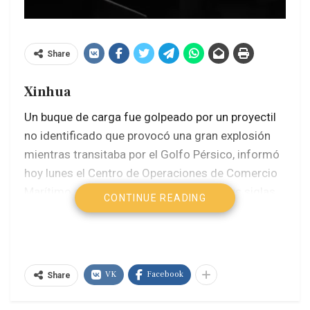
Share
Xinhua
Un buque de carga fue golpeado por un proyectil
no identificado que provocó una gran explosión
mientras transitaba por el Golfo Pérsico, informó
hoy lunes el Centro de Operaciones de Comercio
Marítimo de Reino Unido (UKMTO, por sus siglas
CONTINUE READING
en inglés).
De acuerdo con UKMTO, el proyectil golpeó el lado
de estribor del buque, provocando una explosión
VK
Facebook
Share
significativa. Hasta ahora no se ha reportado
contaminación ambiental ni otro impacto