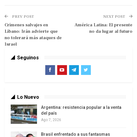
ambiental.
El reporte no reveló el nombre del buque, su
PREV POST
NEXT POST
nacionalidad o si hubo víctimas.
Crímenes salvajes en
América Latina: El presente
Líbano: Irán advierte que
no da lugar al futuro
Una imagen adjunta al reporte mostró que el
no tolerará más ataques de
Israel
incidente ocurrió a unas 40 millas náuticas al
sureste de Umm Qasr en el sur de Irak.
Seguinos
La ubicación se encuentra en el Golfo, cerca de la
zona marítima entre Irak y Kuwait.
Lo Nuevo
Argentina: resistencia popular a la venta
del país
Ago 7, 2026
Brasil enfrentado a sus fantasmas