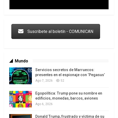
Trump y las drogas: la viga en los propios ojos
Suscribete al boletín - COMUNICAN
Mundo
Servicios secretos de Marruecos:
presentes en el espionaje con ‘Pegasus’
Ago 7, 2026
52
Egopolítica: Trump pone su nombre en
Los latinos le van dando la espalda a Trump
edificios, monedas, barcos, aviones
Ago 6, 2026
Donald Trump, frustrado y víctima de su