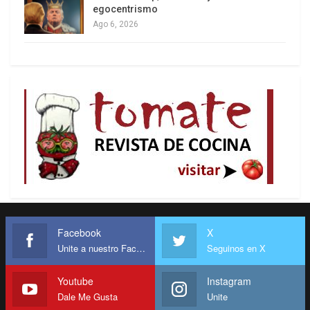
egocentrismo
Ago 6, 2026
Facebook
X
Unite a nuestro Facebook
Seguinos en X
Youtube
Instagram
Dale Me Gusta
Unite