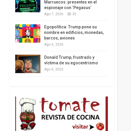
Marruecos: presentes en el
espionaje con ‘Pegasus’
Ago 7, 2026
35
Los latinos le van dando la espalda a Trump
Egopolítica: Trump pone su
nombre en edificios, monedas,
barcos, aviones
Ago 6, 2026
Donald Trump, frustrado y
víctima de su egocentrismo
Ago 6, 2026