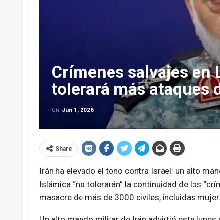
Crímenes salvajes en L
tolerará más ataques d
On
Jun 1, 2026
Share
Irán ha elevado el tono contra Israel: un alto ma
Islámica “no tolerarán” la continuidad de los “crí
masacre de más de 3000 civiles, incluidas mujere
Un alto mando militar de Irán advirtió este lunes