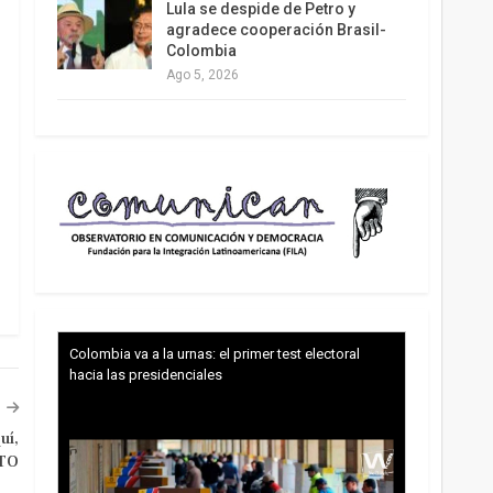
Lula se despide de Petro y
agradece cooperación Brasil-
Colombia
Ago 5, 2026
Colombia va a la urnas: el primer test electoral
hacia las presidenciales
uí,
TO