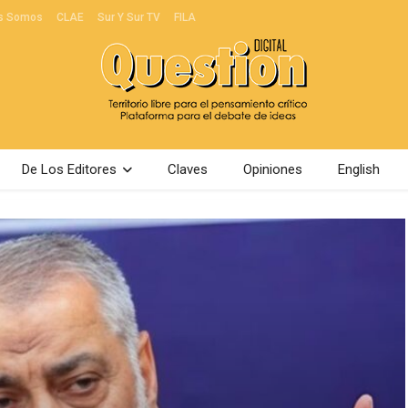
s Somos
CLAE
Sur Y Sur TV
FILA
De Los Editores
Claves
Opiniones
English