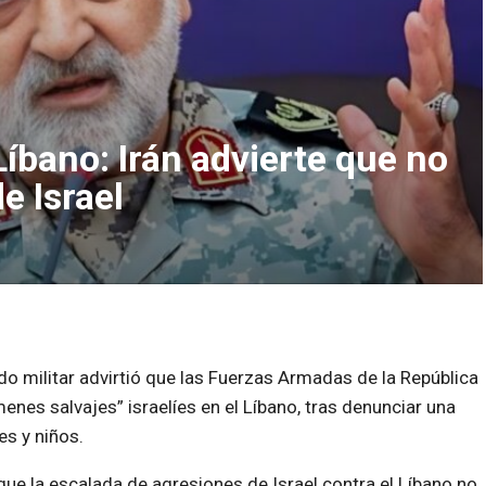
íbano: Irán advierte que no
e Israel
ndo militar advirtió que las Fuerzas Armadas de la República
menes salvajes” israelíes en el Líbano, tras denunciar una
s y niños.
 que la escalada de agresiones de Israel contra el Líbano no