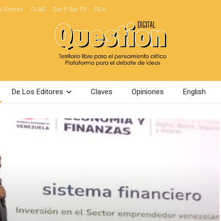
s Somos
CLAE
Sur Y Sur TV
FILA
De Los Editores
Claves
Opiniones
English