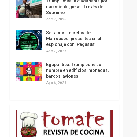
Trump limita la ciudadanía por
nacimiento, pese al revés del
Supremo
Ago 7, 2026
Los latinos le van dando la espalda a Trump
Servicios secretos de
Marruecos: presentes en el
espionaje con ‘Pegasus’
Ago 7, 2026
Egopolítica: Trump pone su
nombre en edificios, monedas,
barcos, aviones
Ago 6, 2026