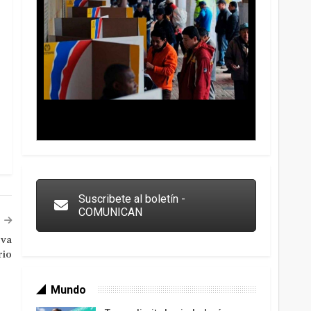
Trump y las drogas: la viga en los propios ojos
Suscribete al boletín -
COMUNICAN
eva
rio
Mundo