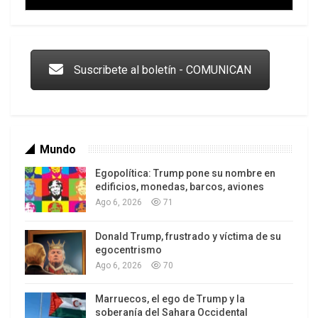
Trump y las drogas: la viga en los propios ojos
Suscribete al boletín - COMUNICAN
Mundo
Egopolítica: Trump pone su nombre en
edificios, monedas, barcos, aviones
Ago 6, 2026
71
Donald Trump, frustrado y víctima de su
Los latinos le van dando la espalda a Trump
egocentrismo
Ago 6, 2026
70
Marruecos, el ego de Trump y la
soberanía del Sahara Occidental