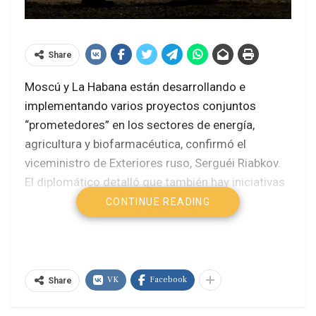
Share
Moscú y La Habana están desarrollando e
implementando varios proyectos conjuntos
“prometedores” en los sectores de energía,
agricultura y biofarmacéutica, confirmó el
viceministro de Exteriores ruso, Serguéi Riabkov.
El diplomático detalló que también hay iniciativas
en marcha en metalurgia, transporte,
CONTINUE READING
biotecnología, tecnologías de la información y
educación, en el marco de una alianza que Moscú
considera estratégica.
VK
Facebook
Share
El anuncio llega en un momento crítico para Cuba,
que enfrenta una profunda crisis energética