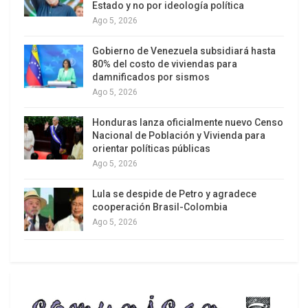
Estado y no por ideología política
La Habana y Moscú, los proyectos conjuntos
Ago 5, 2026
Rusia-Cuba representan no solo una tabla de
salvación económica, sino también un mensaje
Gobierno de Venezuela subsidiará hasta
político frente a la estrategia de máxima presión
80% del costo de viviendas para
damnificados por sismos
impulsada por Trump en la región.
Ago 5, 2026
Honduras lanza oficialmente nuevo Censo
Nacional de Población y Vivienda para
orientar políticas públicas
Ago 5, 2026
Lula se despide de Petro y agradece
cooperación Brasil-Colombia
Ago 5, 2026