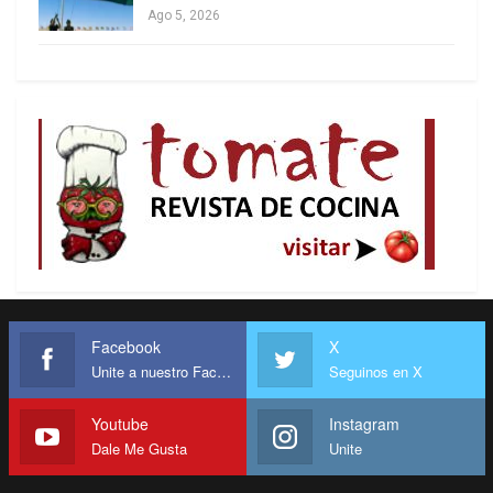
Ago 5, 2026
Facebook
X
Unite a nuestro Facebook
Seguinos en X
Youtube
Instagram
Dale Me Gusta
Unite