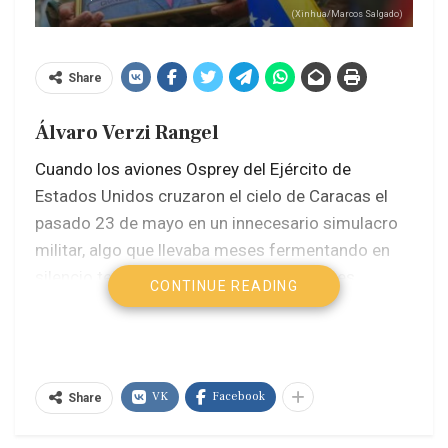
(Xinhua/Marcos Salgado)
Share
Álvaro Verzi Rangel
Cuando los aviones Osprey del Ejército de
Estados Unidos cruzaron el cielo de Caracas el
pasado 23 de mayo en un innecesario simulacro
militar, algo que llevaba meses fermentando en
silencio terminó de salir a la luz. Las bases
CONTINUE READING
chavistas que durante 27 años sostuvieron la
revolución bolivariana —los colectivos, los
cuadros de partido, los movimientos populares—
se están revolviendo contra el nuevo orden que ha
VK
Facebook
Share
impuesto Washington en Venezuela.