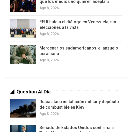
que los medios no quieren aceptar»
Rodríguez. El malestar se fragua en silencio
Ago 8, 2026
desde el 3 de enero, pero hace unas semanas, una
guerrilla de influencers chavistas comenzó a
EEUU tutela el diálogo en Venezuela, sin
levantar la bandera de la traición.
Mientras, EEUU
elecciones a la vista
prepara una nueva investigación contra Nicolás
Ago 8, 2026
Maduro y Cilia Flores tras la deportación de Alex
Mercenarios sudamericanos, el anzuelo
Saab, quien según el Miami Herald
“podría ser ‘el
ucraniano
arma más valiosa contra’ Maduro”.
Ago 8, 2026
Question Al Día
Rusia ataca instalación militar y depósito
de combustible en Kiev
Ago 8, 2026
Senado de Estados Unidos confirma a