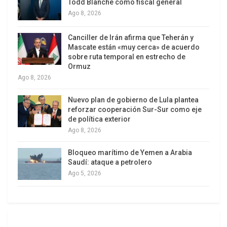
Todd Blanche como fiscal general
Ago 8, 2026
(Xinhua/Marcos Salgado)
Canciller de Irán afirma que Teherán y
Aviones en Caracas
Mascate están «muy cerca» de acuerdo
sobre ruta temporal en estrecho de
Las bases que durante décadas gritaron “
Yankee
Ormuz
go home
” no saben muy bien qué hacer con eso,
Ago 8, 2026
sobre todo cuando el fin de semana pasado, el
Nuevo plan de gobierno de Lula plantea
malestar encontró su imagen. Dos aviones
reforzar cooperación Sur-Sur como eje
militares estadounidenses aterrizaron en Caracas
de política exterior
—la misma ciudad que habían bombardeado cinco
Ago 8, 2026
meses antes— en lo que el canciller Yvan Gil
Bloqueo marítimo de Yemen a Arabia
presentó como un “simulacro de evacuación de
Saudí: ataque a petrolero
emergencia”.
Ago 5, 2026
A bordo venía el jefe del Comando Sur, el general
Francis Donovan, seguido por una veintena de
marines vestidos de camuflaje. En las calles,