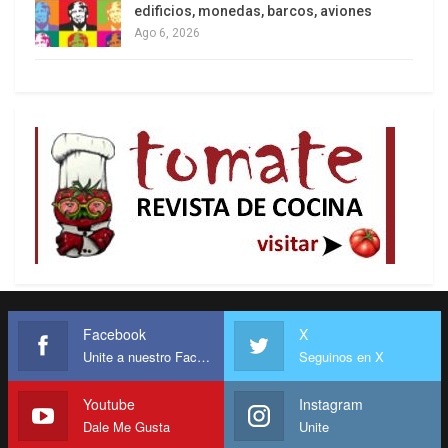
Nación”.
edificios, monedas, barcos, aviones
Ago 6, 2026
Una de las protestas del sábado último,
convocada por Comunes, una corriente de
organizaciones de base de izquierda no ligada
directamente al chavismo, derivó en una recogida
de firmas contra el simulacro que en pocos días
sumó más de 5.000 adhesiones. “La mayoría ha
sido chavistas de base, de las estructuras del
chavismo”, señala el sociólogo Antonio González:
“Hay un sentimiento nacionalista que fue la gran
coordenada del chavismo y que su liderazgo ya
no está respondiendo.”
Facebook
X
Unite a nuestro Facebook
Seguinos en X
“La extracción de Maduro duró 40 minutos y los
aviones del simulacro estuvieron unas cuatro
Youtube
Instagram
horas en el país, pero nos va a tomar décadas
Dale Me Gusta
Unite