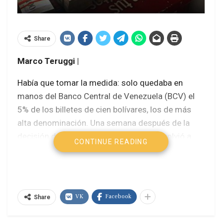
Share
Marco Teruggi |
Había que tomar la medida: solo quedaba en
manos del Banco Central de Venezuela (BCV) el
5% de los billetes de cien bolívares, los de más
alta denominación. Una semana después de la
decisión de sacarlos de circulación, se volvió a
CONTINUE READING
tomar control del 70% de los mismos. Se
recuperaron 4994 millones de billetes, un valor
monetario de 494 mil millones de bolívares. El
Estado se estaba quedando sin dinero: lo habían
VK
Facebook
Share
escondido en Colombia y Europa, para la guerra
financiera y la fabricación de monedas falsas.