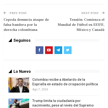
militar contra los cárteles de la droga—,
Washington ha sometido a los Gobiernos de la
PREV POST
NEXT POST
región a una presión asfixiante.
Cepeda denuncia ataque de
Tensión: Comienza el
falsa bandera por la
Mundial de Fútbol en EEUU,
Tras la captura del presidente venezolano, Nicolás
derecha colombiana
México y Canadá
Maduro, el 3 de enero en Caracas, el istmo ha
vuelto a quedar en el centro de la diana
Seguinos
geopolítica de Estados Unidos. Esta asimetría de
poder ha forzado una mutación drástica en la
logística del crimen organizado.
Lo Nuevo
Colombia recibe a Abelardo de la
Espriella en estado de crispación política
Ago 7, 2026
Trump limita la ciudadanía por
nacimiento, pese al revés del Supremo