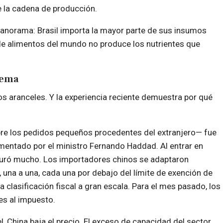
 la cadena de producción.
panorama: Brasil importa la mayor parte de sus insumos
 de alimentos del mundo no produce los nutrientes que
lema
 los aranceles. Y la experiencia reciente demuestra por qué
bre los pedidos pequeños procedentes del extranjero— fue
mentado por el ministro Fernando Haddad. Al entrar en
o duró mucho. Los importadores chinos se adaptaron
 una a una, cada una por debajo del límite de exención de
clasificación fiscal a gran escala. Para el mes pasado, los
es al impuesto.
cel, China baja el precio. El exceso de capacidad del sector