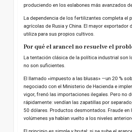
produciendo en los eslabones más avanzados de
La dependencia de los fertilizantes completa el 
agrícolas de Rusia y China. El mayor exportador
utiliza para sus propios cultivos.
Por qué el arancel no resuelve el prob
La tentación clásica de la política industrial son
no son suficientes.
El llamado «impuesto a las blusas» —un 20 % so
negociado con el Ministerio de Hacienda e imple
vigor, frenó las importaciones ilegales. Pero n
rápidamente: vendían las zapatillas por separado,
50 dólares. Productos desmontados. Fraude en la 
volúmenes ya habían vuelto a los niveles anterior
El principio es simple y brutal: si se sube el aran