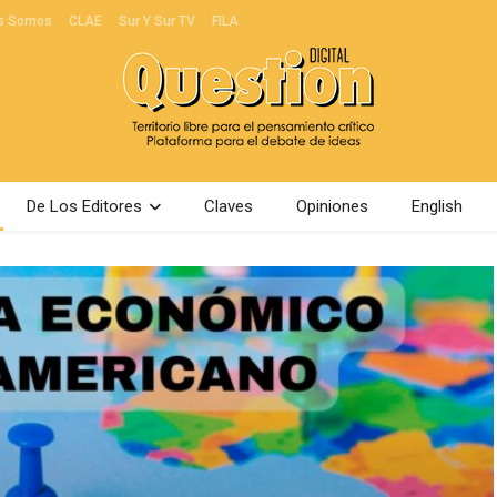
s Somos
CLAE
Sur Y Sur TV
FILA
De Los Editores
Claves
Opiniones
English