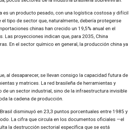
núa, pocos sectores de la industria brasileña sobrevivirán.
a es un producto pesado, con una logística costosa y difícil
el tipo de sector que, naturalmente, debería protegerse
importaciones chinas han crecido un 19,5% anual en el
s. Las proyecciones indican que, para 2035, China
as. En el sector químico en general, la producción china ya
e, al desaparecer, se llevan consigo la capacidad futura de
mientas y matrices. La red brasileña de herramientas y
e un sector industrial, sino de la infraestructura invisible
toda la cadena de producción.
de Brasil disminuyó en 23,3 puntos porcentuales entre 1985 y
do. La cifra que circula en los documentos oficiales —el
lta la destrucción sectorial específica que se está