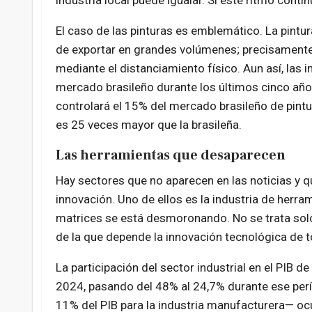
industria local puede igualar. Si este ritmo conti
El caso de las pinturas es emblemático. La pintur
de exportar en grandes volúmenes; precisamente 
mediante el distanciamiento físico. Aun así, las 
mercado brasileño durante los últimos cinco año
controlará el 15% del mercado brasileño de pintur
es 25 veces mayor que la brasileña.
Las herramientas que desaparecen
Hay sectores que no aparecen en las noticias y qu
innovación. Uno de ellos es la industria de herra
matrices se está desmoronando. No se trata solo d
de la que depende la innovación tecnológica de 
La participación del sector industrial en el PIB 
2024, pasando del 48% al 24,7% durante ese perío
11% del PIB para la industria manufacturera— ocu