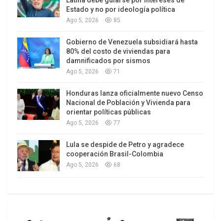
Estado y no por ideología política
Ago 5, 2026
85
Gobierno de Venezuela subsidiará hasta
80% del costo de viviendas para
damnificados por sismos
Ago 5, 2026
71
Personaje mediático en Holanda, Niejmeijer ha
desatado encendidas polémicas en los diarios y
Honduras lanza oficialmente nuevo Censo
la televisión de su país. La semana pasada se
Nacional de Población y Vivienda para
orientar políticas públicas
emitió el primer capítulo de una teleserie
Ago 5, 2026
77
argumental sobre su vida, rodada en su natal
Denekamp, (frontera con Alemania) y en regiones
Lula se despide de Petro y agradece
selváticas de Ecuador.
cooperación Brasil-Colombia
Ago 5, 2026
68
«La muerte es algo normal en una guerra», dijo
Tanja mientras abría la revista en que se
anunciaba la muerte de Alfonso Cano