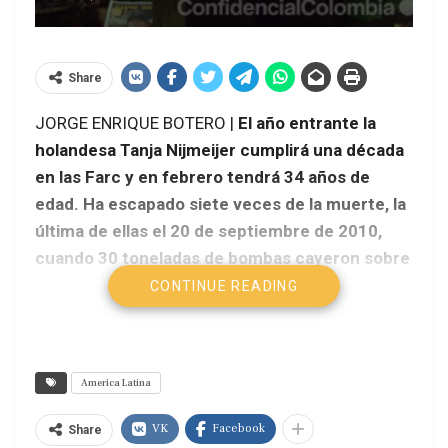
Share
JORGE ENRIQUE BOTERO |
El año entrante la
holandesa Tanja Nijmeijer cumplirá una década
en las Farc y en febrero tendrá 34 años de
edad. Ha escapado siete veces de la muerte, la
última de ellas el 20 de septiembre de 2010,
cuando 30 toneladas de bombas cayeron sobre
el campamento del Mono Jojoy.
CONTINUE READING
Jorge Enrique Botero –
Confidencialcolombia.com
America Latina
“Yo vivía a 25 metros del búnker del camarada
Jorge”, relata 15 meses después de aquella
VK
Facebook
Share