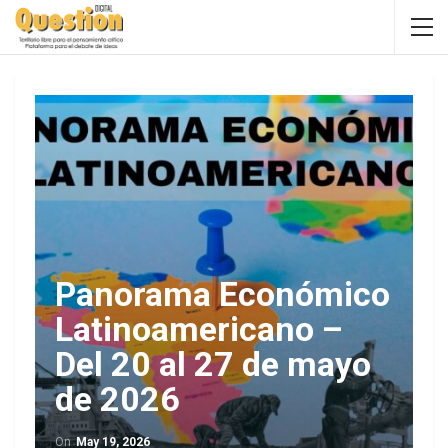
Panorama Económico
Latinoamericano –
Del 20 al 27 de mayo
de 2026
On
May 19, 2026