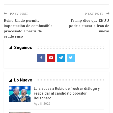
más de 50 empresas, individuos y buques que
generan ingresos para Teherán, indicó el
PREV POST
NEXT POST
departamento en un comunicado de prensa.
Reino Unido permite
Trump dice que EEUU
importación de combustible
podría atacar a Irán de
Además, la OFAC también bloqueó 19 buques
procesado a partir de
nuevo
involucrados en el transporte naviero de petróleo
crudo ruso
y productos petroquímicos iraníes a clientes
extranjeros, «transacciones que han generado
Seguinos
cientos de millones de dólares en ingresos».
El departamento también está preparado para
tomar acciones contra empresas extranjeras que
apoyen el comercio ilícito iraní, incluidas
Lo Nuevo
compañías aéreas, y en caso necesario podría
Lula acusa a Rubio de frustrar diálogo y
imponer sanciones secundarias a instituciones
respaldar al candidato opositor
Bolsonaro
financieras extranjeras que faciliten las
Ago 8, 2026
actividades de Irán, señaló el comunicado.