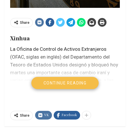
Share
Xinhua
La Oficina de Control de Activos Extranjeros
(OFAC, siglas en inglés) del Departamento del
Tesoro de Estados Unidos designó y bloqueó hoy
martes una importante casa de cambio iraní y
varias empresas fachada asociadas a ella, a las
CONTINUE READING
que acusa de gestionar cientos de millones de
dólares en transacciones a nombre de bancos
iraníes sancionados.
VK
Facebook
Share
La acción, que forma parte de la campaña Furia
Económica de Estados Unidos, está dirigida a