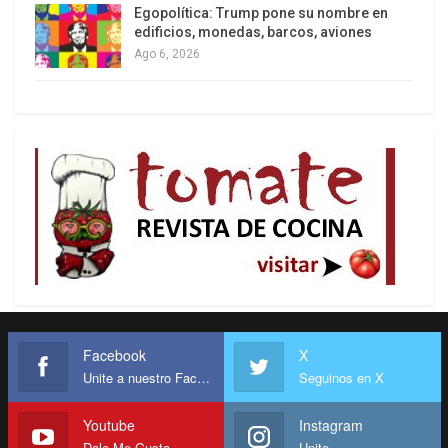
Egopolítica: Trump pone su nombre en
edificios, monedas, barcos, aviones
Ago 6, 2026
Facebook
X
Unite a nuestro Facebook
Seguinos en X
Youtube
Instagram
Dale Me Gusta
Unite