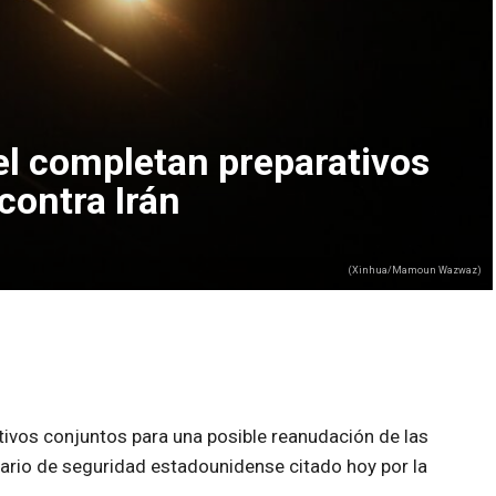
ael completan preparativos
contra Irán
(Xinhua/Mamoun Wazwaz)
tivos conjuntos para una posible reanudación de las
onario de seguridad estadounidense citado hoy por la