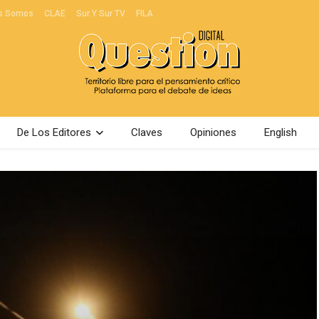
s Somos
CLAE
Sur Y Sur TV
FILA
De Los Editores
Claves
Opiniones
English