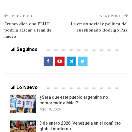
PREV POST
NEXT POST
Trump dice que EEUU
La crisis social y política del
podría atacar a Irán de
cuestionado Rodrigo Paz
nuevo
Seguinos
Polémico acuerdo de patrullaje entre la Armada
argentina y EEUU: “El Mar Argentino no es un bien
común global”
Lo llamativo es que el acuerdo fue anunciado por
el Comando Sur estadounidense, organismo
dependiente del Departamento de Defensa que
Lo Nuevo
supervisa las operaciones militares de
¿Será que este pueblo argentino no
comprende a Milei?
Washington en América Latina y el Caribe. El
Ago 10, 2026
acuerdo implica una nueva entrega de
soberanía, que refuerza el alineamiento
3 de enero 2026: Venezuela en el conflicto
geopolítico del Gobierno con Washington.
global moderno