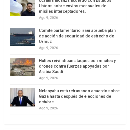
Ucrania alcanza acuerdo con Estados
un espacio donde la Argentina tiene la
Unidos sobre envíos mensuales de
OBLIGACIÓN de ejercer jurisdicción propia y
misiles interceptadores,
custodiar sus recursos. En vez de ofrecer nuestro
Ago 9, 2026
Atlántico Sur como área de entrenamiento y
Comité parlamentario iraní aprueba plan
mapeo naval para otras potencias, el gobierno
de acción de seguridad de estrecho de
nacional debe cumplir allí sus funciones
Ormuz
soberanas”, entre ellas impedir la explotación
Ago 9, 2026
ilegal de petróleo en la Cuenca Malvinas Norte,
Hutíes reivindican ataques con misiles y
que se sigue consolidando frente a la parálisis del
drones contra fuerzas apoyadas por
gobierno de Milei, expresó el ministro de
Arabia Saudí
Ago 9, 2026
Gobierno de la Provincia de Buenos Aires, Carlos
Bianco,
Netanyahu está retrasando acuerdo sobre
Gaza hasta después de elecciones de
«El anuncio ni siquiera fue comunicado
octubre
oficialmente por el Ministerio de Defensa
Ago 9, 2026
argentino. Lo hicieron exclusivamente la
Embajada de EE.UU. y el Comando Sur. El Mar