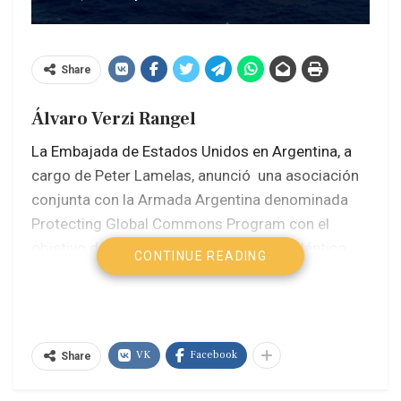
Share
Álvaro Verzi Rangel
La Embajada de Estados Unidos en Argentina, a
cargo de Peter Lamelas, anunció una asociación
conjunta con la Armada Argentina denominada
Protecting Global Commons Program con el
objetivo de “seguridad marítima en el Atlántico
CONTINUE READING
Sur” e iniciará sus actividades con una cámara
para “patrullar la zona marítima argentina”, lo que
implica una nueva entrega de soberanía, que
refuerza el alineamiento geopolítico del gobierno
VK
Facebook
Share
argentino con Washington.