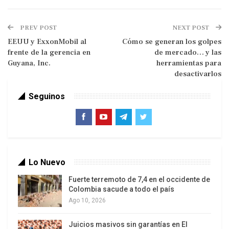
ese territorio, por lo que estamos frente a una
controversia. La cuestión central en la actualidad
PREV POST
NEXT POST
es cómo abordar de manera efectiva esta
EEUU y ExxonMobil al
Cómo se generan los golpes
disputa. Aquí reside la verdadera cuestión que
frente de la gerencia en
de mercado… y las
demanda nuestra atención.
Guyana, Inc.
herramientas para
desactivarlos
Seguinos
Bufetes petroleros tras bastidores
En 1966, se firmó el Acuerdo de Ginebra como el
Lo Nuevo
mecanismo para resolver la controversia. A lo
Fuerte terremoto de 7,4 en el occidente de
largo de décadas, Venezuela lo ha respetado y
Colombia sacude a todo el país
actuado en el marco de este Acuerdo. Por su
Ago 10, 2026
parte, Guyana también asumió este compromiso,
Juicios masivos sin garantías en El
pero a partir del inicio de las exploraciones en las