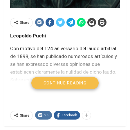
Share
Leopoldo Puchi
Con motivo del 124 aniversario del laudo arbitral
de 1899, se han publicado numerosos artículos y
se han expresado diversas opiniones que
establecen claramente la nulidad de dicho laudo.
Sobre este punto, no existen dudas,
CONTINUE READING
especialmente entre los venezolanos. Hay una
convicción arraigada de que el Esequibo es un
legado irrenunciable de la lucha por la
independencia.
VK
Facebook
Share
Sin embargo, Venezuela no está en posesión de