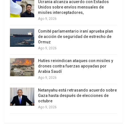
disputas? Este giro, aparentemente inocuo, se ha
Ucrania alcanza acuerdo con Estados
Unidos sobre envíos mensuales de
convertido en una pieza clave de los intereses
misiles interceptadores,
geopolíticos que mueven las piezas tras
Ago 9, 2026
bastidores.
Comité parlamentario iraní aprueba plan
Confusiones
de acción de seguridad de estrecho de
Ormuz
Ago 9, 2026
Hutíes reivindican ataques con misiles y
drones contra fuerzas apoyadas por
Arabia Saudí
Ago 9, 2026
Netanyahu está retrasando acuerdo sobre
Gaza hasta después de elecciones de
En este contexto, los medios han informado que
octubre
el ministro de Exteriores de Brasil, Mauro Viera, ha
Ago 9, 2026
manifestado el respaldo de su país “al actual
proceso de la CIJ para resolver la controversia