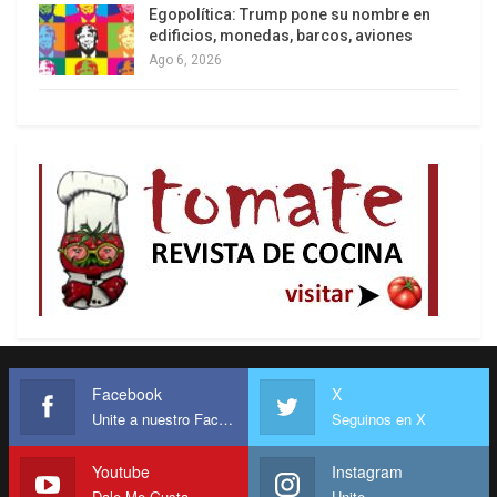
Egopolítica: Trump pone su nombre en
edificios, monedas, barcos, aviones
Ago 6, 2026
Facebook
X
Unite a nuestro Facebook
Seguinos en X
Youtube
Instagram
Dale Me Gusta
Unite