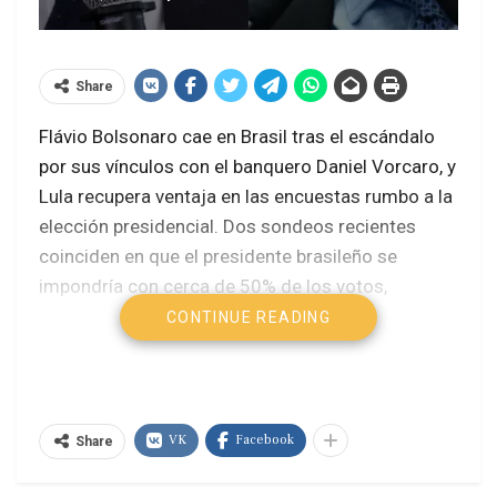
Share
Flávio Bolsonaro cae en Brasil tras el escándalo
por sus vínculos con el banquero Daniel Vorcaro, y
Lula recupera ventaja en las encuestas rumbo a la
elección presidencial. Dos sondeos recientes
coinciden en que el presidente brasileño se
impondría con cerca de 50% de los votos,
mientras el senador conservador queda varios
CONTINUE READING
puntos abajo.
Las claves del Fraude Banco Master que
derrumbó a Flavio Bolsonaro
VK
Facebook
Share
Flavio Bolsonaro, el desplome de un
corrupto