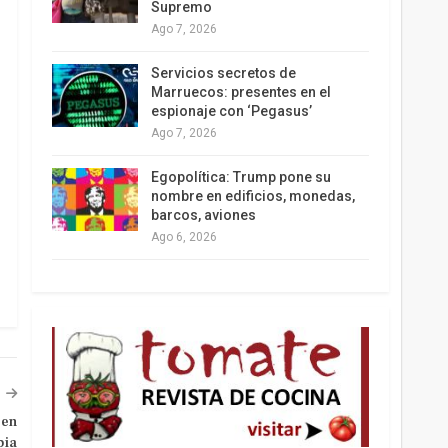
Supremo
Ago 7, 2026
Los latinos le van dando la espalda a Trump
Servicios secretos de
Marruecos: presentes en el
espionaje con ‘Pegasus’
Ago 7, 2026
Egopolítica: Trump pone su
nombre en edificios, monedas,
barcos, aviones
Ago 6, 2026
 en
ia