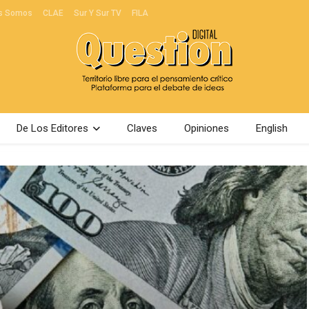
s Somos
CLAE
Sur Y Sur TV
FILA
De Los Editores
Claves
Opiniones
English