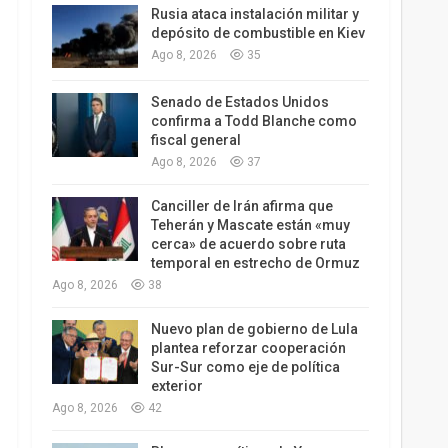
Rusia ataca instalación militar y
depósito de combustible en Kiev
Ago 8, 2026
35
Senado de Estados Unidos
confirma a Todd Blanche como
fiscal general
Ago 8, 2026
37
Canciller de Irán afirma que
Teherán y Mascate están «muy
cerca» de acuerdo sobre ruta
temporal en estrecho de Ormuz
Ago 8, 2026
38
Nuevo plan de gobierno de Lula
plantea reforzar cooperación
Sur-Sur como eje de política
exterior
Ago 8, 2026
42