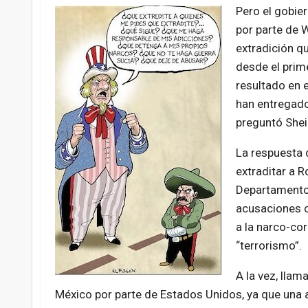
Pero el gobie
por parte de 
extradición q
desde el prim
resultado en 
han entregado 
preguntó She
La respuesta 
extraditar a R
Departamento 
acusaciones 
a la narco-co
“terrorismo”.
A la vez, llam
México por parte de Estados Unidos, ya que una 