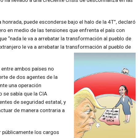
 ha llevado a una creciente crisis de desconfianza en las
 honrada, puede esconderse bajo el halo de la 4T”, declaró
ro en medio de las tensiones que enfrenta el país con
e “nada le va a arrebatar la transformación al pueblo de
xtranjero le va a arrebatar la transformación al pueblo de
s entre ambos países no
rte de dos agentes de la
ante una operación
o se sabía que la CIA
entes de seguridad estatal, y
actuar de manera contraria a
r públicamente los cargos