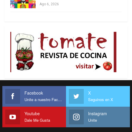
Ago 6, 2026
Ucrania (PURL, por sus siglas en inglés). Critican
que, además de que Washington ha cortado en
seco la ayuda a Ucrania, los europeos tengan
que comprar armas estadounidenses para
enviarlas al Ejército ucraniano. También se quejan
de que, a pesar de que Estados Unidos es la
principal potencia militar y económica de la
Alianza Atlántica, no solo no sea el país que más
ayuda envía a Ucrania, sino que haga negocio con
la guerra tras la invasión rusa.
Sin nuclear ni ejército
Facebook
X
Unite a nuestro Facebook
Seguinos en X
El secretario general de la OTAN ha insistido
varias veces en la reunión ministerial de esta
Youtube
Instagram
Dale Me Gusta
Unite
semana en que los aliados europeos tienen que
incrementar su gasto en defensa y sus