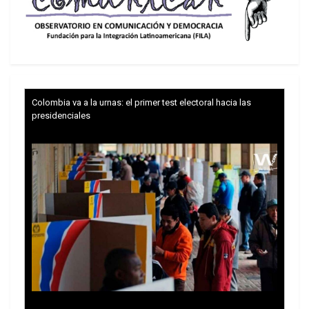
Los
eurodiputados
avalaron el texto, al que
España se opuso desde su concepción, con
418
votos a favor, 218 en contra
y 30 abstenciones,
después de que las instituciones europeas
alcanzaran un acuerdo político provisional el
Colombia va a la urnas: el primer test electoral hacia las
pasado 1 de junio.
presidenciales
Más controles fronterizos, bases de datos
biométricos y deportaciones más rápidas.
El Pacto Europeo de Migración y Asiloentra en
vigor este viernes y consolida el giro de la Unión
Europea hacia una política migratoria cada vez
más centrada en la vigilancia y el retorno.
Mientras Bruselas presenta la reforma como una
herramienta para gestionar de forma más eficaz
las llegadas y armonizar los sistemas de asilo de
los Estados miembros, trece organizaciones