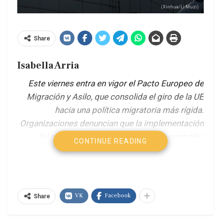
(Xinhua/Li Muzi)
Share
Isabella Arria
Este viernes entra en vigor el Pacto Europeo de
Migración y Asilo, que consolida el giro de la UE
hacia una política migratoria más rígida.
Organizaciones denuncian que la implementación
del pacto puede traducirse en más controles
CONTINUE READING
fronterizos, más detenciones y procedimientos
acelerados de expulsión.
La normativa deberá ser aprobada finalmente en
VK
Facebook
Share
el Consejo de Ministros de Interior de la UE antes
de su entrada en vigor. España se ha posicionado