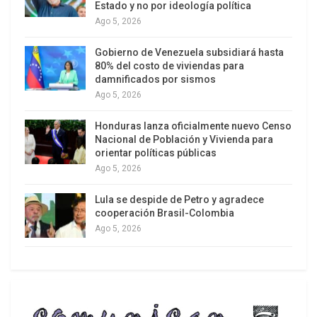
Estado y no por ideología política
Ago 5, 2026
Gobierno de Venezuela subsidiará hasta
80% del costo de viviendas para
damnificados por sismos
La norma también amplia la duración máxima de
Ago 5, 2026
la detención por motivos migratorios hasta 30
Honduras lanza oficialmente nuevo Censo
meses cuando las autoridades consideren que
Nacional de Población y Vivienda para
existe una «perspectiva razonable de expulsión» y
orientar políticas públicas
un riesgo de fuga, una disposición que podría
Ago 5, 2026
aplicarse también a menores de edad. Además, el
Lula se despide de Petro y agradece
reglamento contempla la obligación estricta de
cooperación Brasil-Colombia
que los migrantes sin derecho a permanecer en el
Ago 5, 2026
territorio abandonen el país y cooperen con las
autoridades, previendo sanciones más severas,
como la detención y la prohibición de entrada,
para quienes se nieguen a hacerlo.