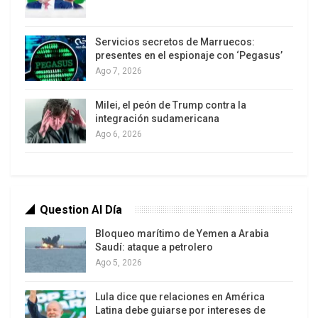
El Parlamento Europeo votó a favor del
Reglamento de Retornos que permite, entre otros
Servicios secretos de Marruecos:
puntos, la creación de centros de devolución de
presentes en el espionaje con ‘Pegasus’
Ago 7, 2026
migrantes en terceros países, incluso cuando la
persona expulsada no tenga ningún vínculo con el
Milei, el peón de Trump contra la
Estado al que sea enviada. Una mayoría de
integración sudamericana
eurodiputados respaldó este miércoles en
Ago 6, 2026
Estrasburgo el reglamento que permite a los
Estados miembros instalar centros de internación
fuera de las fronteras de la Unión Europea para
acelerar las expulsiones de personas a las que se
Question Al Día
les ha denegado el asilo.
Bloqueo marítimo de Yemen a Arabia
Saudí: ataque a petrolero
Ago 5, 2026
Lula dice que relaciones en América
Latina debe guiarse por intereses de