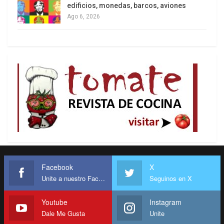
edificios, monedas, barcos, aviones
incrementándose sin límite.
Ago 6, 2026
En el año 2024, al tipo de cambio oficial, la deuda
en títulos que capitalizan intereses (Lecap y
Boncap) sumó 33.678 millones de dólares
(supera en más de tres veces el superávit
primario). En el año 2025, la capitalización
alcanzó los 47.225 millones de dólares (más de
cinco veces el superávit primario). Y en los
primeros cuatro meses de 2026, ya capitalizaron
intereses por no poder pagar su totalidad, por
más de dos veces el superávit primario.
Facebook
X
Unite a nuestro Facebook
Seguinos en X
Youtube
Instagram
Dale Me Gusta
Unite