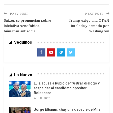
eran para refinanciar 94.300 millones de dólares
de los bonos que estaban en poder de
PREV POST
NEXT POST
particulares, y la renegociación de la parte de los
Suizos se pronuncian sobre
Trump exige una OTAN
títulos de la deuda que poseían los organismos
iniciativa xenofóbica,
tutelada y armada por
búmeran antisocial
Washington
internacionales de créditos (FMI, Banco Mundial,
BID, CAF, etc.), que al ser renegociada se acordó
Seguinos
un sistema de pagos y pasó a ser
deuda
performing
.
Lo Nuevo
Lula acusa a Rubio de frustrar diálogo y
respaldar al candidato opositor
Bolsonaro
Ago 8, 2026
Jorge Elbaum: «hay una debacle de Milei