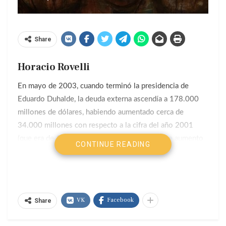
Share
Horacio Rovelli
En mayo de 2003, cuando terminó la presidencia de
Eduardo Duhalde, la deuda externa ascendía a 178.000
millones de dólares, habiendo aumentado cerca de
34.000 millones con respecto a la cifra del año 2001
(que era de 145.000 millones de dólares). Este aumento
CONTINUE READING
fue por el costo asumido por el Estado nacional en
beneficio de las empresas ante la salida de la
convertibilidad y la pesificación asimétrica.
Néstor Carlos Kirchner asumió el 25 de mayo de
VK
Facebook
Share
2003 con su propuesta de “Lineamientos de la
reestructuración de la deuda soberana”. Estos