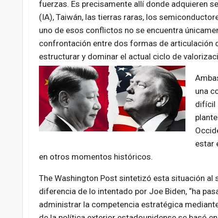
fuerzas. Es precisamente allí donde adquieren sent
(IA), Taiwán, las tierras raras, los semiconductor
uno de esos conflictos no se encuentra únicament
confrontación entre dos formas de articulación d
estructurar y dominar el actual ciclo de valoriza
Ambas 
una co
difíci
plante
Occide
estar 
en otros momentos históricos.
The Washington Post sintetizó esta situación al 
diferencia de lo intentado por Joe Biden, “ha p
administrar la competencia estratégica mediante 
de la política exterior estadounidense se basó en