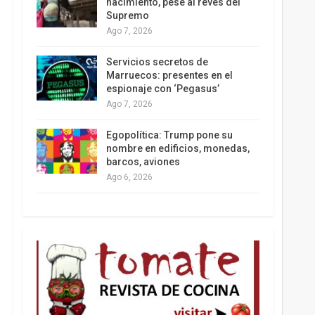
nacimiento, pese al revés del
Supremo
Ago 7, 2026
Colombia va a la urnas: el primer test electoral
Servicios secretos de
hacia las presidenciales
Marruecos: presentes en el
espionaje con ‘Pegasus’
Ago 7, 2026
Egopolítica: Trump pone su
nombre en edificios, monedas,
barcos, aviones
Ago 6, 2026