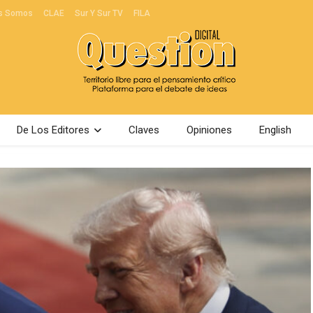
s Somos
CLAE
Sur Y Sur TV
FILA
De Los Editores
Claves
Opiniones
English