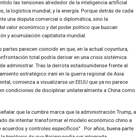
ido las tensiones alrededor de la inteligencia artificial
es, la logística mundial, y la energía. Porque detrás de cada
e una disputa comercial o diplomática, sino la
el valor económico y del poder político que buscan
ción y acumulación capitalista mundial.
partes parecen coincidir en que, en la actual coyuntura,
nfrontación total podría derivar en una crisis sistémica
l de administrar. Tras la derrota estadounidense frente al
amiento estratégico iraní en la guerra regional de Asia
ntal, comienza a visualizarse un EEUU que ya no parece
en condiciones de disciplinar unilateralmente a China como
señalar que la cumbre marca que la administración Trump, a
asado de intentar transformar el modelo económico chino a
acuerdos y controles específicos” . Por años, buena parte
 la hipótesis de que Beijing podía ser integrada