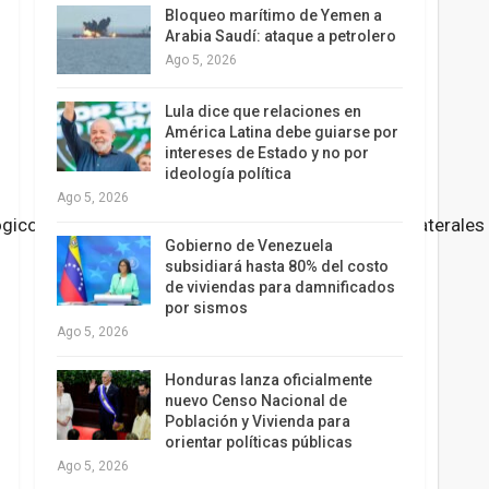
Bloqueo marítimo de Yemen a
Arabia Saudí: ataque a petrolero
Ago 5, 2026
Lula dice que relaciones en
América Latina debe guiarse por
intereses de Estado y no por
ideología política
Ago 5, 2026
ógicos,
financieros,
institucionales,
militares
y
multilaterales
Gobierno de Venezuela
subsidiará hasta 80% del costo
de viviendas para damnificados
por sismos
Ago 5, 2026
Honduras lanza oficialmente
nuevo Censo Nacional de
Población y Vivienda para
orientar políticas públicas
Ago 5, 2026