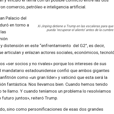
 y vinculó el tema con un posible conflicto entre las dos
 comercio, petróleo e inteligencia artificial.
an Palacio del
 duró en torno a
Xi Jinping detiene a Trump en las escaleras para que
pueda ‘recuperar el aliento’ antes de la cumbre
 las
nión
n
y
distensión
en
este
“enfrentamiento
del
G2”,
es
decir,
ue
articulan
y
enlazan
actores
sociales,
económicos,
tecnol
os «ser socios y no rivales» porque los intereses de sus
 el mandatario estadounidense confió que ambos gigantes
anfitrión como «un gran líder» y vaticinó que esta será la
ión fantástica. Nos llevamos bien. Cuando hemos tenido
yo te llamo. Y cuando teníamos un problema lo resolvíamos
 futuro juntos», reiteró Trump.
do, sino como personificaciones de esas dos grandes