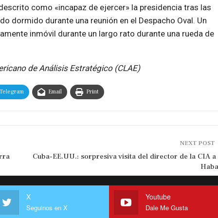
descrito como «incapaz de ejercer» la presidencia tras las
do dormido durante una reunión en el Despacho Oval. Un
camente inmóvil durante un largo rato durante una rueda de
ericano de Análisis Estratégico (CLAE)
Telegram
Email
Print
NEXT POST
rra
Cuba-EE.UU.: sorpresiva visita del director de la CIA a
Haba
X
Youtube
Seguinos en X
Dale Me Gusta