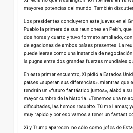
Xi reclamó que Washington no interfiera en Taiwán
mayores potencias del mundo. También discutieron
Los presidentes concluyeron este jueves en el Gr
Pueblo la primera de sus reuniones en Pekín, que
dos horas y cuarto y tuvo formato ampliado, con
delegaciones de ambos países presentes.
La reu
puede
leerse
como
una
instancia
de
negociació
la
pugna
entre
dos
grandes
fuerzas
mundiales
q
En este primer encuentro, Xi pidió a Estados Unid
países «superan sus diferencias», mientras que
tendrán un «futuro fantástico juntos», alabó a su 
mayor cumbre de la historia. «Tenemos una relac
dificultades, las hemos resuelto. Tú me llamas; 
muy rápido y por eso vamos a tener un fantástico
Xi y Trump aparecen no sólo como jefes de Esta