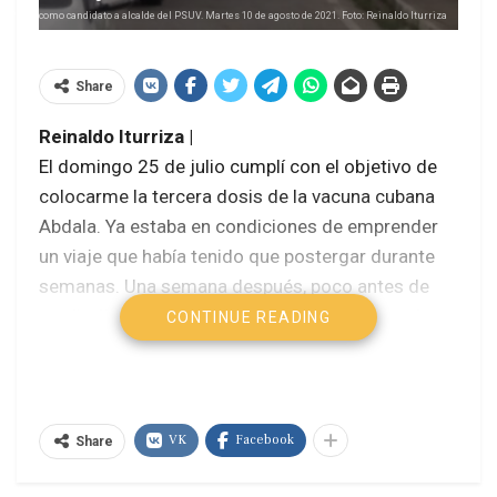
 Prado como candidato a alcalde del PSUV. Martes 10 de agosto de 2021. Foto: Reinaldo Iturriza
Share
Reinaldo Iturriza |
El domingo 25 de julio cumplí con el objetivo de
colocarme la tercera dosis de la vacuna cubana
Abdala. Ya estaba en condiciones de emprender
un viaje que había tenido que postergar durante
semanas.
Una semana después, poco antes de
mediodía, acomodé mi maleta azul, mi morral
CONTINUE READING
verde y una bolsa de comida en el asiento trasero
del carro de dos queridos amigos. A mi izquierda,
detrás del asiento del piloto, un par de cachorros
de cacri dormía plácidamente. Minutos más tarde
VK
Facebook
Share
nos despedíamos del valle caraqueño y
agarrábamos camino rumbo a Sarare, a unos