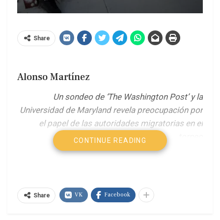
Share
Alonso Martínez
Un sondeo de ‘The Washington Post’ y la
Universidad de Maryland revela preocupación por
el papel de las autoridades migratorias en el
torneo
CONTINUE READING
A pocos días del inicio de la Copa Mundial de la
FIFA 2026, el mayor evento deportivo del planeta
enfrenta la pregunta del papel que jugarán las
autoridades migratorias de Estados Unidos.
VK
Facebook
Share
Ahora, una nueva encuesta de
The Washington
Post
y la Universidad de Maryland encontró que la