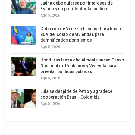
Latina debe guiarse por intereses de
Estado y no por ideología política
Ago 5, 2026
Gobierno de Venezuela subsidiará hasta
80% del costo de viviendas para
damnificados por sismos
Ago 5, 2026
Dallas Stadium
Entre los demócratas, el rechazo alcanza el 92%,
Honduras lanza oficialmente nuevo Censo
Nacional de Población y Vivienda para
mientras que entre los independientes llega al
orientar políticas públicas
74%. Los republicanos son la excepción: el 72%
Ago 5, 2026
apoya que agentes migratorios estén presentes
durante los encuentros. El rechazo también es
Lula se despide de Petro y agradece
cooperación Brasil-Colombia
mayoritario entre los aficionados al fútbol. El 68%
Ago 5, 2026
de quienes se consideran seguidores del deporte
se opone a la presencia del ICE en los estadios,
una proporción prácticamente idéntica a la
registrada entre quienes no son aficionados.