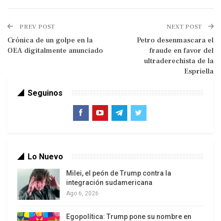
mayoría de los estadounidenses preferiría que no
tuvieran ninguno.
PREV POST
NEXT POST
Crónica de un golpe en la
Petro desenmascara el
OEA digitalmente anunciado
fraude en favor del
ultraderechista de la
Espriella
Seguinos
Según el sondeo —realizado entre el 14 y el 18 de
Lo Nuevo
mayo de 2026 entre 1.030 adultos en Estados
Milei, el peón de Trump contra la
Unidos—, el 65% de los consultados se opone a la
integración sudamericana
presencia de agentes del Servicio de Inmigración
Ago 6, 2026
y Control de Aduanas (ICE, por sus siglas en
inglés) en los estadios durante los partidos del
Egopolítica: Trump pone su nombre en