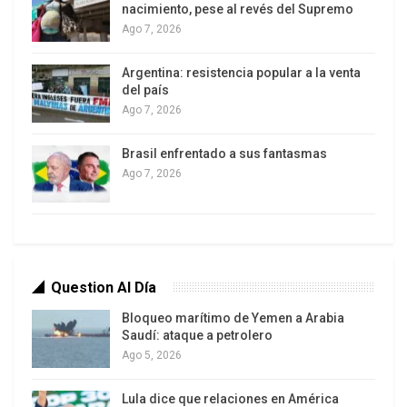
contrincante, el canciller paraguayo Ramírez
nacimiento, pese al revés del Supremo
Ago 7, 2026
Lezcano, quien proclamaba tener el respaldo de
Washington difundiendo una foto con Trump en
Argentina: resistencia popular a la venta
Mar-a-Lago, y terminó declinando su candidatura
del país
ante la falta de apoyos. Ramdin se convirtió así en
Ago 7, 2026
el primer Secretario General en la historia de la
Brasil enfrentado a sus fantasmas
OEA proveniente de un país de la comunidad del
Ago 7, 2026
Caribe, CARICOM. Sin embargo las embestidas
contra Ramdin comenzaron incluso antes de su
elección.
Question Al Día
Bloqueo marítimo de Yemen a Arabia
Saudí: ataque a petrolero
Ago 5, 2026
Lula dice que relaciones en América