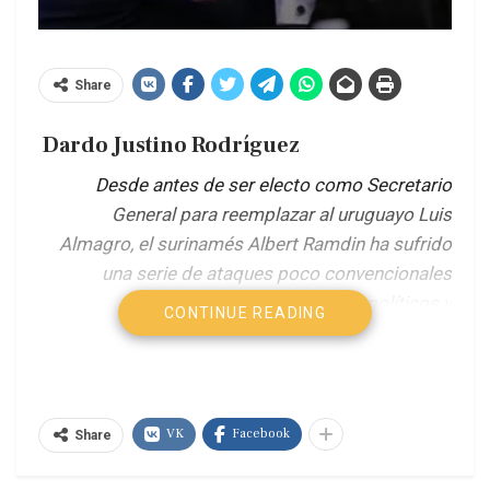
Share
Dardo Justino Rodríguez
Desde antes de ser electo como Secretario
General para reemplazar al uruguayo Luis
Almagro, el surinamés Albert Ramdin ha sufrido
una serie de ataques poco convencionales
procedentes de sectores políticos y
CONTINUE READING
representantes de estados miembros de la
organización. Para ello, han contado con la
divulgación claramente magnificada por parte de
medios digitales del continente, notorios por su
VK
Facebook
Share
débil apego a la verdad.