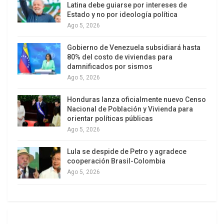
Latina debe guiarse por intereses de
Estado y no por ideología política
Ago 5, 2026
Fue precisamente en plena campaña por la
Secretaría General, cuando aparecieron los
Gobierno de Venezuela subsidiará hasta
primeros ataques. Corresponsales de un medio
80% del costo de viviendas para
damnificados por sismos
argentino acreditados en Washington y replicados
Ago 5, 2026
por otros de Centroamérica, lanzaron versiones
que el entonces Canciller Ramdin era una suerte
Honduras lanza oficialmente nuevo Censo
de candidato controlado y respaldado por la
Nacional de Población y Vivienda para
orientar políticas públicas
República Popular China, que intentaría utilizarlo
Ago 5, 2026
para controlar un organismo clave de la región
como es la OEA, y avanzar así sus intereses
Lula se despide de Petro y agradece
cooperación Brasil-Colombia
expansionistas en America Latina.
Ago 5, 2026
Solo días antes de la elección, en marzo de 2025,
tuvo que aparecer Mauricio Claver-Carone —
entonces enviado especial de Estados Unidos