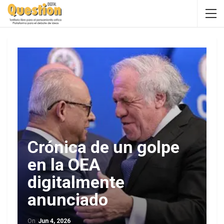
Crónica de un golpe
en la OEA
digitalmente
anunciado
On
Jun 4, 2026