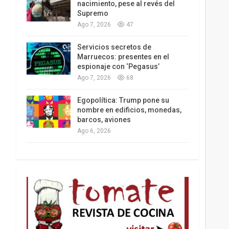
nacimiento, pese al revés del
Supremo
Ago 7, 2026
47
Los latinos le van dando la espalda a Trump
Servicios secretos de
Marruecos: presentes en el
espionaje con ‘Pegasus’
Ago 7, 2026
68
Egopolítica: Trump pone su
nombre en edificios, monedas,
barcos, aviones
Ago 6, 2026