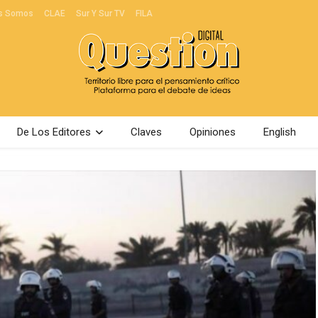
s Somos
CLAE
Sur Y Sur TV
FILA
De Los Editores
Claves
Opiniones
English