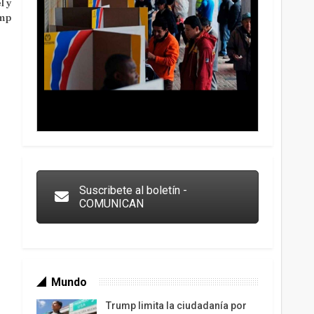
l y
ump
Trump y las drogas: la viga en los propios ojos
Suscribete al boletín -
COMUNICAN
Mundo
Trump limita la ciudadanía por