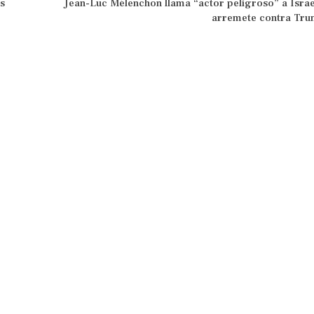
s
Jean-Luc Mélenchon llama “actor peligroso” a Israe
arremete contra Tr