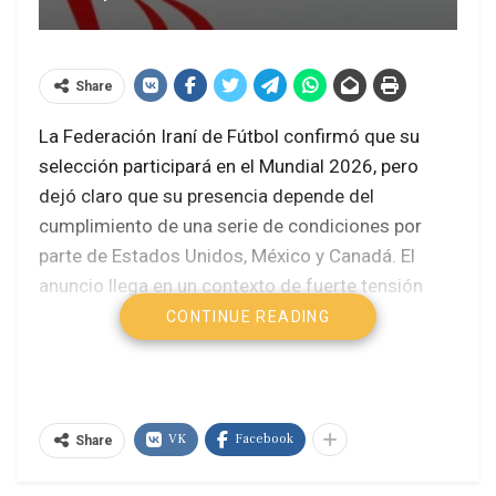
Share
La Federación Iraní de Fútbol confirmó que su
selección participará en el Mundial 2026, pero
dejó claro que su presencia depende del
cumplimiento de una serie de condiciones por
parte de Estados Unidos, México y Canadá. El
anuncio llega en un contexto de fuerte tensión
geopolítica en Oriente Medio y bajo el peso del
CONTINUE READING
veto migratorio y las hostilidades políticas del
gobierno de Donald Trump hacia Irán.
Según el presidente de la federación, Mehdi Taj,
VK
Facebook
Share
Irán planteó diez exigencias que abarcan desde
aspectos migratorios hasta garantías de