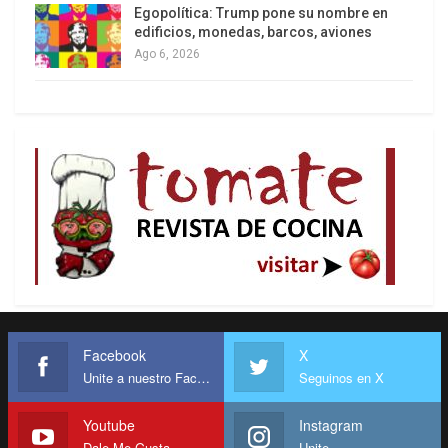
Egopolítica: Trump pone su nombre en
edificios, monedas, barcos, aviones
Ago 6, 2026
Facebook
X
Unite a nuestro Facebook
Seguinos en X
Youtube
Instagram
Dale Me Gusta
Unite