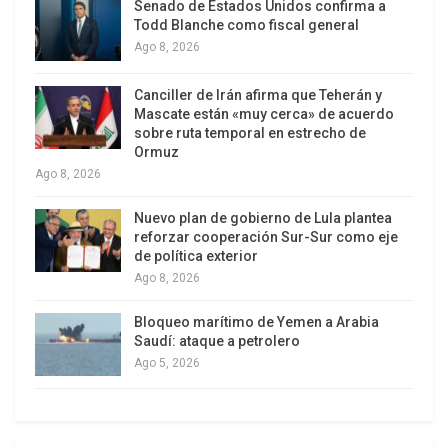
Senado de Estados Unidos confirma a
en el que compartirá zona con Bélgica, Egipto y
Todd Blanche como fiscal general
Ago 8, 2026
Nueva Zelanda. Analistas advierten que, si los
anfitriones no satisfacen las demandas de
Canciller de Irán afirma que Teherán y
Teherán, el equipo podría retirarse a última hora,
Mascate están «muy cerca» de acuerdo
convirtiendo este pulso en un nuevo capítulo de la
sobre ruta temporal en estrecho de
Ormuz
tensión entre el gobierno iraní, la administración
Ago 8, 2026
Trump y la propia FIFA.
Nuevo plan de gobierno de Lula plantea
reforzar cooperación Sur-Sur como eje
de política exterior
Ago 8, 2026
Bloqueo marítimo de Yemen a Arabia
Saudí: ataque a petrolero
Ago 5, 2026