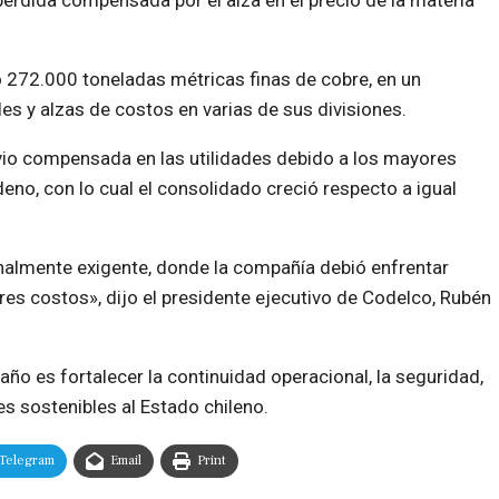
pérdida compensada por el alza en el precio de la materia
 272.000 toneladas métricas finas de cobre, en un
s y alzas de costos en varias de sus divisiones.
vio compensada en las utilidades debido a los mayores
no, con lo cual el consolidado creció respecto a igual
onalmente exigente, donde la compañía debió enfrentar
es costos», dijo el presidente ejecutivo de Codelco, Rubén
año es fortalecer la continuidad operacional, la seguridad,
s sostenibles al Estado chileno.
Telegram
Email
Print