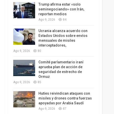
Trump afirma estar «solo
seminegociando» con Irán,
reportan medios
Ago 9, 2026
84
Ucrania alcanza acuerdo con
Estados Unidos sobre envíos
mensuales de misiles
interceptadores,
Ago 9, 2026
80
Comité parlamentario iraní
aprueba plan de acción de
seguridad de estrecho de
Ormuz
Ago 9, 2026
85
Hutíes reivindican ataques con
misiles y drones contra fuerzas
apoyadas por Arabia Saudí
Ago 9, 2026
87