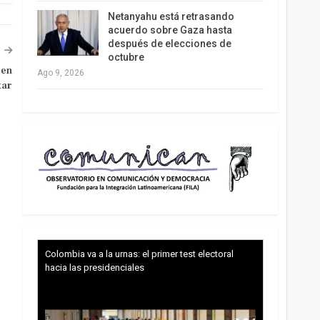
Netanyahu está retrasando
acuerdo sobre Gaza hasta
después de elecciones de
octubre
 en
Ago 9, 2026
tar
Colombia va a la urnas: el primer test electoral
hacia las presidenciales