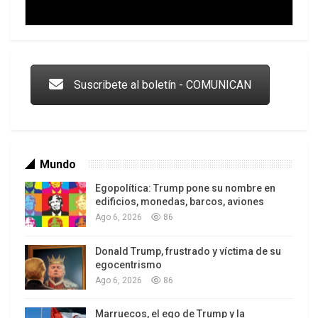
Trump y las drogas: la viga en los propios ojos
Suscribete al boletín - COMUNICAN
Mundo
Egopolítica: Trump pone su nombre en
edificios, monedas, barcos, aviones
Ago 6, 2026
86
Donald Trump, frustrado y víctima de su
Los latinos le van dando la espalda a Trump
egocentrismo
Ago 6, 2026
86
Marruecos, el ego de Trump y la