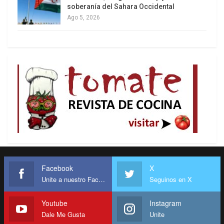
soberanía del Sahara Occidental
Ago 5, 2026
Facebook
X
Unite a nuestro Facebook
Seguinos en X
Youtube
Instagram
Dale Me Gusta
Unite