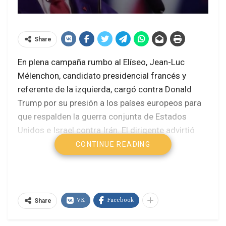
Share
En plena campaña rumbo al Elíseo, Jean-Luc
Mélenchon, candidato presidencial francés y
referente de la izquierda, cargó contra Donald
Trump por su presión a los países europeos para
que respalden la guerra conjunta de Estados
Unidos e Israel contra Irán. El dirigente advirtió
que Francia no debe ceder ante lo que describió
CONTINUE READING
como una “estrategia de sometimiento” de
Washington, basada en sanciones, amenazas
comerciales y chantajes militares.
VK
Facebook
Share
Mélenchon acusó además a Israel de haberse
convertido en un “actor peligroso” para la