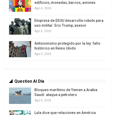
edificios, monedas, barcos, aviones
Europa en simple “subcontratista” de las guerras
Ago 6, 2026
ajenas.
Empresa de EEUU desarrolla robots para
Macron, bajo presión entre Washington y la
uso militar: Eric Trump, asesor
opinión pública
Ago 6, 2026
Las declaraciones se producen mientras
Emmanuel Macron intenta equilibrar su rechazo a
Antisionismo protegido por la ley: fallo
histórico en Reino Unido
participar directamente en la guerra contra Irán
Ago 5, 2026
con la voluntad de preservar la alianza
transatlántica. El presidente francés ya había
advertido de la “agresividad neocolonial” de
ciertas decisiones de Trump y de la “peligrosa
Question Al Día
escalada” en la región, pero enfrenta críticas
Bloqueo marítimo de Yemen a Arabia
internas por un posicionamiento percibido como
Saudí: ataque a petrolero
ambiguo frente a Israel.
Ago 5, 2026
La ofensiva de Trump e Israel contra Irán y las
Lula dice que relaciones en América