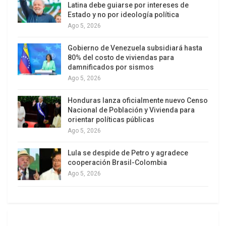
tensiones con París han convertido la política
Latina debe guiarse por intereses de
Estado y no por ideología política
exterior en uno de los ejes inesperados de la
Ago 5, 2026
campaña presidencial francesa. Para sectores de
la derecha y la izquierda, la respuesta a Trump, el
Gobierno de Venezuela subsidiará hasta
80% del costo de viviendas para
vínculo con Israel y la defensa de Palestina e Irán
damnificados por sismos
se han vuelto pruebas de fuego para medir la
Ago 5, 2026
coherencia de quienes aspiran a dirigir el Estado
francés los próximos años.
Honduras lanza oficialmente nuevo Censo
Nacional de Población y Vivienda para
orientar políticas públicas
Ago 5, 2026
Lula se despide de Petro y agradece
cooperación Brasil-Colombia
Ago 5, 2026