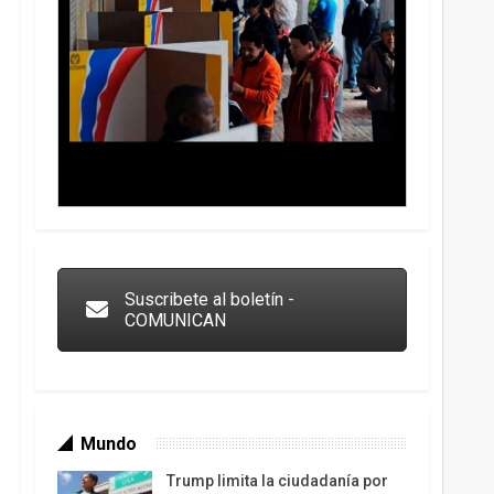
Trump y las drogas: la viga en los propios ojos
Suscribete al boletín -
COMUNICAN
Mundo
Trump limita la ciudadanía por