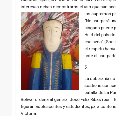
intereses deben demostraros el uso que han hech
los supremos po
“No usurparé un
ninguno puede po
Huid del país do
esclavos” (Socie
el respeto hacia 
ante el usurpado
5
La soberanía no 
sostiene con sac
batalla de La Pu
Bolívar ordena al general José Félix Ribas reunir
figuran adolescentes y estudiantes, para contener
Victoria.