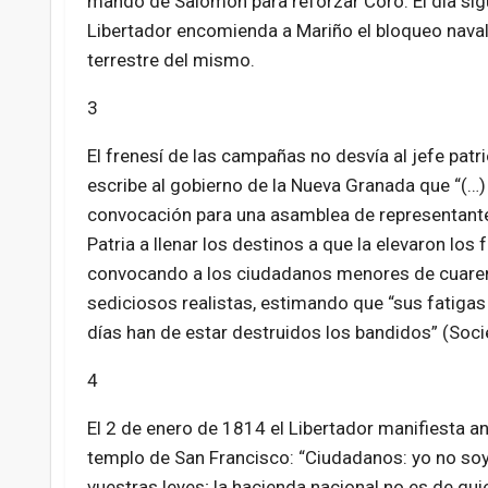
mando de Salomón para reforzar Coro. El día sigu
Libertador encomienda a Mariño el bloqueo naval 
terrestre del mismo.
3
El frenesí de las campañas no desvía al jefe patri
escribe al gobierno de la Nueva Granada que “(…)
convocación para una asamblea de representante
Patria a llenar los destinos a que la elevaron los
convocando a los ciudadanos menores de cuarenta
sediciosos realistas, estimando que “sus fatiga
días han de estar destruidos los bandidos” (Soci
4
El 2 de enero de 1814 el Libertador manifiesta a
templo de San Francisco: “Ciudadanos: yo no so
vuestras leyes; la hacienda nacional no es de qu