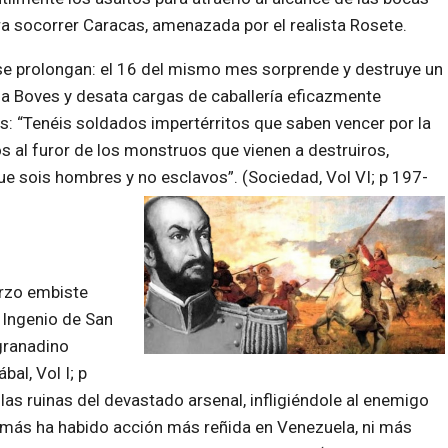
a socorrer Caracas, amenazada por el realista Rosete.
 se prolongan: el 16 del mismo mes sorprende y destruye un
esa Boves y desata cargas de caballería eficazmente
es: “Tenéis soldados impertérritos que saben vencer por la
s al furor de los monstruos que vienen a destruiros,
ue sois hombres y no esclavos”. (Sociedad, Vol VI; p 197-
arzo embiste
l Ingenio de San
ogranadino
bal, Vol I; p
las ruinas del devastado arsenal, infligiéndole al enemigo
“Jamás ha habido acción más reñida en Venezuela, ni más