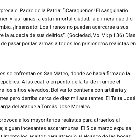
presa el Padre de la Patria: “¡Caraqueños! El sanguinario
men y las ruinas; a esta inmortal ciudad, la primera que dio
ombia. ¡Insensato! Los tiranos no pueden acercarse a sus
e la audacia de sus delirios”. (Sociedad, Vol VI; p 136) Días
 de pasar por las armas a todos los prisioneros realistas en
tes se enfrentan en San Mateo, donde se había firmado la
epública. A las cuatro en punto de la tarde irrumpe el
 los sitios elevados; Bolívar lo contiene con artillería y
ntes pero derriba cerca de diez mil asaltantes. El Taita José
ncarga del ataque a Tomás José Morales.
rovoca a los mayoritarios realistas para atraerlos al
e; siguen incesantes escaramuzas. El 5 de marzo expulsa
ilmente los asaltos para atraerlo al alcance de las bocas