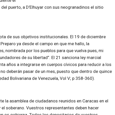
iente el
del puerto, a D’Elhuyar con sus neogranadinos el sitio
ota de sus objetivos institucionales. El 19 de diciembre
 Preparo ya desde el campo en que me hallo, la
s, nombrada por los pueblos para que vuelva pues, mi
 fundadores de su libertad”. El 21 sanciona ley marcial
 años a integrarse en cuerpos cívicos para reducir a los
s no deberán pasar de un mes, puesto que dentro de quince
edad Bolivariana de Venezuela, Vol V; p 358-360).
nte la asamblea de ciudadanos reunidos en Caracas en el
y el soberano. Vuestros representantes deben hacer
ien os gobierna. Todos los depositarios de vuestros