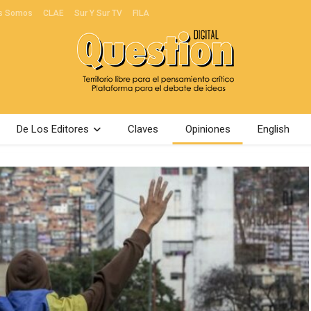
s Somos
CLAE
Sur Y Sur TV
FILA
De Los Editores
Claves
Opiniones
English