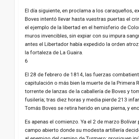
El día siguiente, en proclama a los caraqueños, ex
Boves intentó llevar hasta vuestras puertas el cri
el ejemplo de la libertad en el hemisferio de Col
muros invencibles, sin expiar con su impura sangr
antes el Libertador había expedido la orden atroz
la fortaleza de La Guaira.
6
El 28 de febrero de 1814, las fuerzas combatien
capitulación o más bien la muerte de la Primera R
torrente de lanzas de la caballería de Boves y toma
fusilería; tras diez horas y media pierde 213 infa
Tomás Boves se retira herido en una pierna, y e
Es apenas el comienzo. Ya el 2 de marzo Bolívar p
campo abierto donde su modesta artillería decid
al enemigo del camino de Turmero; prosiguen inút