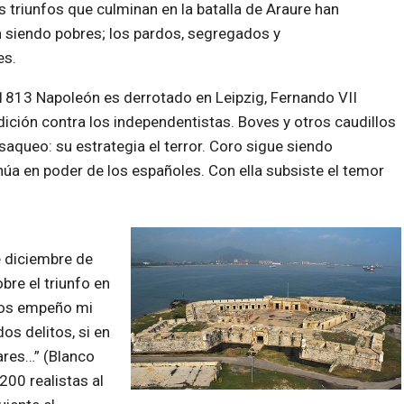
 triunfos que culminan en la batalla de Araure han
n siendo pobres; los pardos, segregados y
es.
 1813 Napoleón es derrotado en Leipzig, Fernando VII
ición contra los independentistas. Boves y otros caudillos
saqueo: su estrategia el terror. Coro sigue siendo
núa en poder de los españoles. Con ella subsiste el temor
de diciembre de
re el triunfo en
 “os empeño mi
os delitos, si en
ares…” (Blanco
00 realistas al