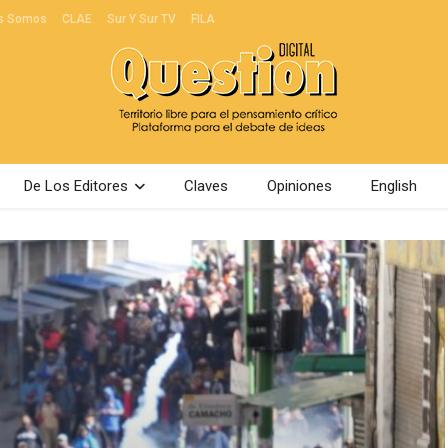
s Somos
CLAE
Sur Y Sur TV
FILA
De Los Editores
Claves
Opiniones
English