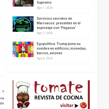
Supremo
Ago 7, 2026
Los latinos le van dando la espalda a Trump
Servicios secretos de
Marruecos: presentes en el
espionaje con ‘Pegasus’
Ago 7, 2026
Egopolítica: Trump pone su
nombre en edificios, monedas,
barcos, aviones
Ago 6, 2026
 en
ndo