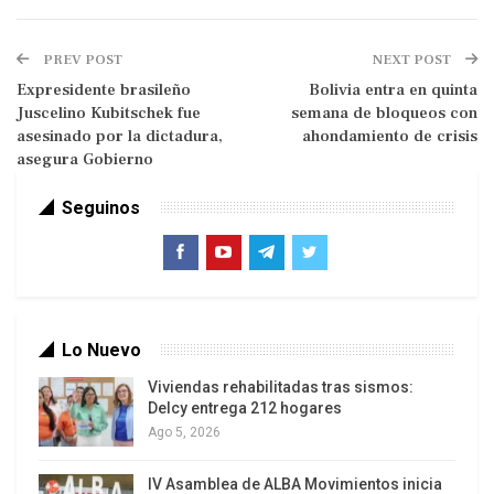
decisión.
Baghaei reiteró que el principal foco de atención
PREV POST
NEXT POST
de Irán en las negociaciones «es poner fin a la
Expresidente brasileño
Bolivia entra en quinta
Juscelino Kubitschek fue
semana de bloqueos con
guerra».
asesinado por la dictadura,
ahondamiento de crisis
asegura Gobierno
«No hemos hablado de detalles sobre las
cuestiones relacionadas con el enriquecimiento
Seguinos
de uranio o el uranio enriquecido de Irán en esta
etapa», afirmó.
Sobre la posible reapertura del estrecho de
Ormuz, Baghaei dijo que la futura administración
Lo Nuevo
del estrecho «concierne exclusivamente a Irán y
Viviendas rehabilitadas tras sismos:
Omán».
Delcy entrega 212 hogares
Ago 5, 2026
Previamente en el día, el presidente
estadounidense, Donald Trump, escribió en una
IV Asamblea de ALBA Movimientos inicia