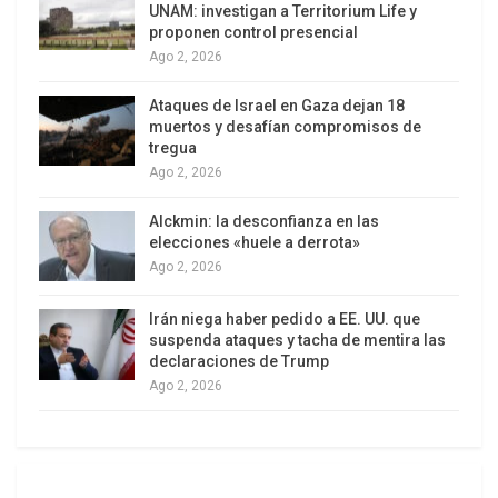
UNAM: investigan a Territorium Life y
la guerra que Irán demanda y la idea de las
proponen control presencial
inversiones sugerida por la Casa Blanca, Trump
Ago 2, 2026
dijo que «no se intercambiará dinero hasta nuevo
aviso».
Ataques de Israel en Gaza dejan 18
muertos y desafían compromisos de
tregua
Irán, Estados Unidos e Israel lograron un cese al
Ago 2, 2026
fuego el 8 de abril luego de 40 días de
enfrentamientos.
Alckmin: la desconfianza en las
elecciones «huele a derrota»
En las últimas semanas, a través de la mediación
Ago 2, 2026
de Pakistán, las dos partes han intercambiado
Irán niega haber pedido a EE. UU. que
varias propuestas con sus condiciones para poner
suspenda ataques y tacha de mentira las
fin al conflicto. Según reportes, están trabajando
declaraciones de Trump
para finalizar un memorándum de entendimiento.
Ago 2, 2026