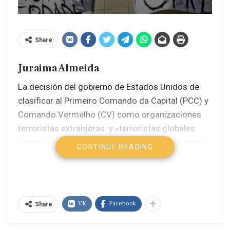
Share
Juraima Almeida
La decisión del gobierno de Estados Unidos de
clasificar al Primeiro Comando da Capital (PCC) y
Comando Vermelho (CV) como organizaciones
terroristas extranjeras y «terroristas globales
especialmente designados». amenaza con tener
CONTINUE READING
repercusiones legales, económicas y
diplomáticas para Brasil, además de abrir un
debate sobre los riesgos para la soberanía y
economía del país.
VK
Facebook
Share
El presidente brasileño Luiz Inácio Lula da Silva le