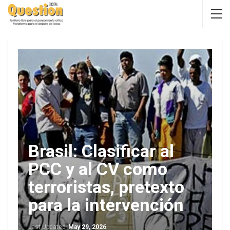
Brasil: Clasificar al
PCC y al CV como
terroristas, pretexto
para la intervención
Last Updated
May 29, 2026