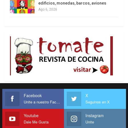
edificios, monedas, barcos, aviones
Ago 6, 2026
La inclusión del PCC y el CV en las listas de
organizaciones terroristas de Estados Unidos
permite al gobierno estadounidense adoptar
medidas legales, financieras y operativas
específicas contra estos grupos.. La Ley
Antiterrorista de EEUU, promulgada en 2016,
comprende como terrorismo a actos motivados
por la xenofobia, la discriminación o los prejuicios
Facebook
X
Unite a nuestro Facebook
Seguinos en X
basados ​​en la raza, el color, la etnia o la religión,
con el objetivo de provocar terror social o
Youtube
Instagram
generalizado.
Dale Me Gusta
Unite