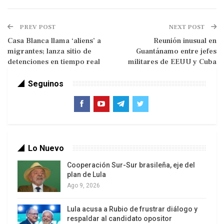
respondió este viernes a Estados
Unidos que Brasil no aceptará «ser tratado como
PREV POST
NEXT POST
niños», después de que Marco Rubio, por orden
Casa Blanca llama ‘aliens’ a
Reunión inusual en
del presidente Donald Trump, clasificara como
migrantes; lanza sitio de
Guantánamo entre jefes
«organizaciones terroristas» a las dos bandas
detenciones en tiempo real
militares de EEUU y Cuba
criminales más importantes de Río de Janeiro.
Seguinos
En paralelo, el mandatario brasileño acusó al
senador Flávio Bolsonaro de no tener vergüenza
para «traicionar a la Patria y pedir la intervención»
de Washington. También afirmó que aceptará la
ayuda de Trump si «empieza por extraditar a Brasil
Lo Nuevo
a los cabecillas» de las bandas narcos brasileñas
Cooperación Sur-Sur brasileña, eje del
que viven en Miami.
plan de Lula
Ago 9, 2026
Lula acusa a Rubio de frustrar diálogo y
Marco Fubio y Flavio Bolsonaro
respaldar al candidato opositor