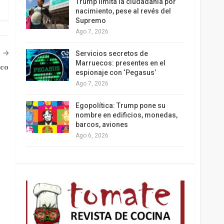
Trump limita la ciudadanía por
nacimiento, pese al revés del
Supremo
Ago 7, 2026
Los latinos le van dando la espalda a Trump
Servicios secretos de
Marruecos: presentes en el
rco
espionaje con ‘Pegasus’
Ago 7, 2026
Egopolítica: Trump pone su
nombre en edificios, monedas,
barcos, aviones
Ago 6, 2026