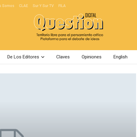
s Somos
CLAE
Sur Y Sur TV
FILA
De Los Editores
Claves
Opiniones
English