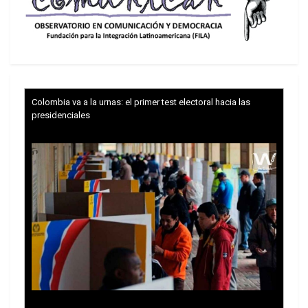
dólares.
Colombia va a la urnas: el primer test electoral hacia las
presidenciales
En esa ocasión, el presidente citó una cláusula de
la Ley de Autonomía que rige el autogobierno de
Washington desde 1973 y otorga a los
mandatarios la facultad de asumir el control de
emergencia de la fuerza policial capitalina en
circunstancias específicas. La polémica medida
provocó el rechazo de los habitantes del Distrito
de Columbia y las autoridades locales, que