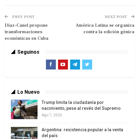
«Tal vez recuperemos Washington y lo
PREV POST
NEXT POST
administremos a nivel federal. No lo vamos a
Díaz-Canel propone
América Latina se organiza
tolerar. No vamos a perder nuestros negocios»,
transformaciones
contra la edición génica
amenazó el republicano, que en agosto de 2025
económicas en Cuba
puso bajo control federal a la Policía
Seguinos
Metropolitana y activó a la Guardia Nacional como
parte de una campaña contra el crimen
«rampante» en la capital.
Lo Nuevo
Trump limita la ciudadanía por
nacimiento, pese al revés del Supremo
Ago 7, 2026
Argentina: resistencia popular a la venta
Escombros tras demolición del Ala Este de la Casa Blanca el 23 de
del país
octubre de 2025