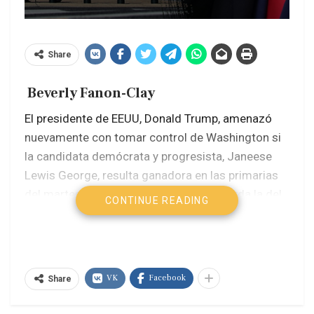
Share
Beverly Fanon-Clay
El presidente de EEUU, Donald Trump, amenazó
nuevamente con tomar control de Washington si
la candidata demócrata y progresista, Janeese
Lewis George, resulta ganadora en las primarias
del martes, con una campaña que recuerda la del
CONTINUE READING
alcalde demócrata socialista de Nueva York,
Zohran Mamdani. Preguntado en el Despacho
Oval sobre la posibilidad de que gane Lewis
George, una de las líderes en la intención de voto
VK
Facebook
Share
de cara a las elecciones del martes venidero,
Trump advirtió: «No me gustaría».