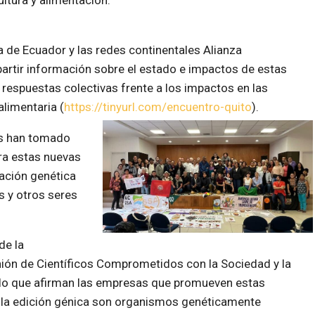
ltura y alimentación.
 de Ecuador y las redes continentales Alianza
rtir información sobre el estado e impactos de estas
r respuestas colectivas frente a los impactos en las
alimentaria (
https://tinyurl.com/encuentro-quito
).
os han tomado
ra estas nuevas
lación genética
s y otros seres
de la
nión de Científicos Comprometidos con la Sociedad y la
de lo que afirman las empresas que promueven estas
 la edición génica son organismos genéticamente