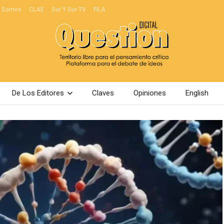
s Somos
CLAE
Sur Y Sur TV
FILA
De Los Editores
Claves
Opiniones
English