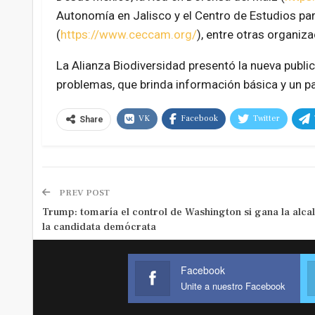
Autonomía en Jalisco y el Centro de Estudios p
(
https://www.ceccam.org/
), entre otras organi
La Alianza Biodiversidad presentó la nueva public
problemas, que brinda información básica y un pa
VK
Facebook
Twitter
Share
PREV POST
Trump: tomaría el control de Washington si gana la alcal
la candidata demócrata
Facebook
Unite a nuestro Facebook