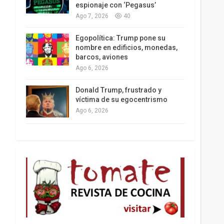
espionaje con ‘Pegasus’
Ago 7, 2026
40
Los latinos le van dando la espalda a Trump
Egopolítica: Trump pone su
nombre en edificios, monedas,
barcos, aviones
Ago 6, 2026
Donald Trump, frustrado y
víctima de su egocentrismo
Ago 6, 2026