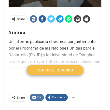
Share
Xinhua
Un informe publicado el viernes conjuntamente
por el Programa de las Naciones Unidas para el
Desarrollo (PNUD) y la Universidad de Tsinghua
revela que la mayoría de las provincias chinas han
alcanzado un alto nivel de desarrollo humano,
CONTINUE READING
mientras que el número de ciudades a nivel de
prefectura que logran niveles altos o muy altos de
desarrollo humano ha aumentado
significativamente.
VK
Facebook
Share
El informe, titulado Monitoreo del desarrollo