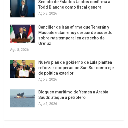
visión más detallada del panorama del desarrollo
Senado de Estados Unidos confirma a
humano en China.
Todd Blanche como fiscal general
Ago 8, 2026
Además, calcula por primera vez en el nivel
Canciller de Irán afirma que Teherán y
provincial el Índice de Desarrollo Humano
Mascate están «muy cerca» de acuerdo
ajustado a las Presiones Planetarias, tomando en
sobre ruta temporal en estrecho de
cuenta las emisiones de carbono y la huella
Ormuz
Ago 8, 2026
material. Asimismo, proporciona una evaluación
sistemática y a múltiples escalas del desarrollo
Nuevo plan de gobierno de Lula plantea
humano a nivel nacional, provincial y de prefectura
reforzar cooperación Sur-Sur como eje
de política exterior
durante la última década.
Ago 8, 2026
Bloqueo marítimo de Yemen a Arabia
Saudí: ataque a petrolero
Ago 5, 2026