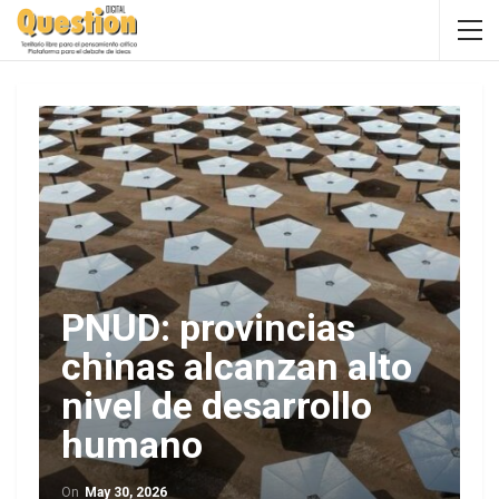
PNUD: provincias
chinas alcanzan alto
nivel de desarrollo
humano
On
May 30, 2026