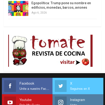
Egopolítica: Trump pone su nombre en
edificios, monedas, barcos, aviones
Ago 6, 2026
Facebook
X
Unite a nuestro Facebook
Seguinos en X
Youtube
Instagram
Dale Me Gusta
Unite