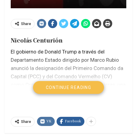
Share
Nicolás Centurión
El gobierno de Donald Trump a través del
Departamento Estado dirigido por Marco Rubio
anunció la designación del Primeiro Comando da
Capital (PCC) y del Comando Vermelho (CV)
como Organizaciones Terroristas Extranjeras, una
CONTINUE READING
categoría que habilita sanciones financieras más
severas y amplía las herramientas legales de
Washington. La medida entrará en vigor el 5 de
junio y fue rechazada por el gobierno de Luiz
VK
Facebook
Share
Inácio Lula da Silva, que la considera una
intromisión en la soberanía brasileña.