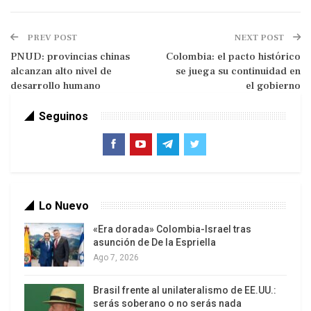
Terror
PREV POST
NEXT POST
La decisión de Washington redefine la lucha
PNUD: provincias chinas
Colombia: el pacto histórico
contra el crimen organizado en América Latina,
alcanzan alto nivel de
se juega su continuidad en
desarrollo humano
el gobierno
abre interrogantes sobre sanciones, cooperación
internacional y posibles intervenciones, y llega en
Seguinos
medio de una fuerte disputa política entre Lula y el
bolsonarismo. La misma representa un
importante endurecimiento de la política exterior
estadounidense hacia el crimen organizado en la
región, situando a las facciones brasileñas al
Lo Nuevo
mismo nivel que grupos yihadistas como Al
«Era dorada» Colombia-Israel tras
Qaeda o el Estado Islámico.
asunción de De la Espriella
Ago 7, 2026
Brasil frente al unilateralismo de EE.UU.:
serás soberano o no serás nada