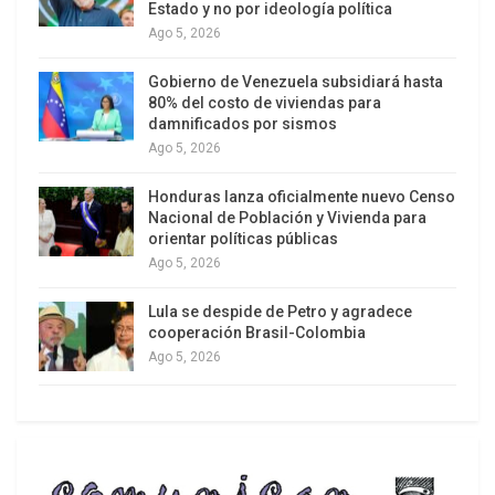
Estado y no por ideología política
frentes. Plantea que, tras haber demostrado
Ago 5, 2026
capacidad en el campo de batalla, Irán debe ahora
impedir que las guerras económicas y
Gobierno de Venezuela subsidiará hasta
psicológicas socaven su independencia,
80% del costo de viviendas para
damnificados por sismos
manteniendo la vigilancia y la firmeza frente a
Ago 5, 2026
negociaciones o promesas que no respeten sus
intereses.
Honduras lanza oficialmente nuevo Censo
Nacional de Población y Vivienda para
orientar políticas públicas
Ago 5, 2026
Lula se despide de Petro y agradece
cooperación Brasil-Colombia
Ago 5, 2026