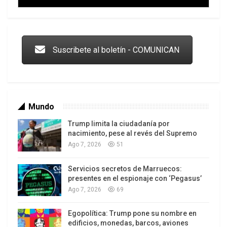
Trump y las drogas: la viga en los propios ojos
Suscribete al boletín - COMUNICAN
Mundo
Trump limita la ciudadanía por
nacimiento, pese al revés del Supremo
Ago 7, 2026
51
Servicios secretos de Marruecos:
Los latinos le van dando la espalda a Trump
presentes en el espionaje con ‘Pegasus’
Ago 7, 2026
69
Egopolítica: Trump pone su nombre en
edificios, monedas, barcos, aviones