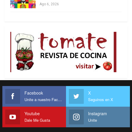
Ago 6, 2026
Facebook
X
Unite a nuestro Facebook
Seguinos en X
Youtube
Instagram
Dale Me Gusta
Unite