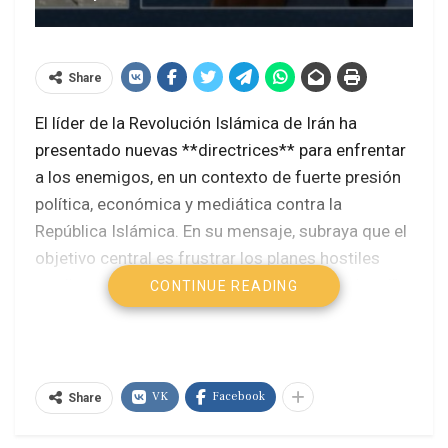
Share
El líder de la Revolución Islámica de Irán ha
presentado nuevas **directrices** para enfrentar
a los enemigos, en un contexto de fuerte presión
política, económica y mediática contra la
República Islámica. En su mensaje, subraya que el
objetivo central es frustrar los planes hostiles
mediante el fortalecimiento del “poder nacional”,
CONTINUE READING
concepto que combina unidad interna, resistencia
económica y defensa activa frente a amenazas
externas.
VK
Facebook
Share
El líder insiste en que la frustración del enemigo
depende, ante todo, de la unidad de la nación y de